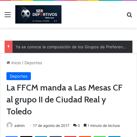
Menú
B
Ya se conoce la composición de los Grupos de Preferente y el calendario
Inicio
/
Deportes
Deportes
La FFCM manda a Las Mesas CF
al grupo II de Ciudad Real y
Toledo
admin
17 de agosto de 2017
0
1 minuto de lectura
Facebook
X
LinkedIn
Tumblr
Pinterest
Reddit
WhatsApp
Telegram