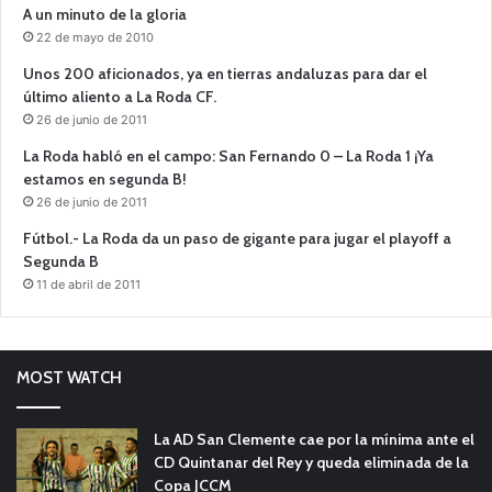
A un minuto de la gloria
22 de mayo de 2010
Unos 200 aficionados, ya en tierras andaluzas para dar el
último aliento a La Roda CF.
26 de junio de 2011
La Roda habló en el campo: San Fernando 0 – La Roda 1 ¡Ya
estamos en segunda B!
26 de junio de 2011
Fútbol.- La Roda da un paso de gigante para jugar el playoff a
Segunda B
11 de abril de 2011
MOST WATCH
La AD San Clemente cae por la mínima ante el
CD Quintanar del Rey y queda eliminada de la
Copa JCCM