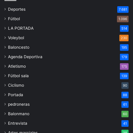
Deportes
7.681
Fútbol
1.096
LA PORTADA
514
Voleybol
230
Baloncesto
195
Agenda Deportiva
179
Atletismo
175
Fútbol sala
139
Ciclismo
90
Portada
88
pedroneras
61
Balonmano
60
Entrevista
41
Artes marciales
38