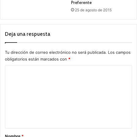
Preferente
25 de agosto de 2015
Deja una respuesta
Tu dirección de correo electrónico no será publicada.
Los campos
obligatorios están marcados con
*
C
o
m
e
n
t
a
r
Nombre
*