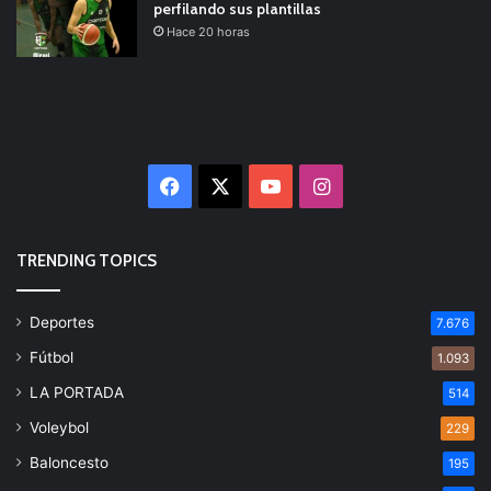
perfilando sus plantillas
Hace 20 horas
Facebook
X
YouTube
Instagram
TRENDING TOPICS
Deportes
7.676
Fútbol
1.093
LA PORTADA
514
Voleybol
229
Baloncesto
195