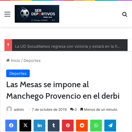
Menú
B
La UD Socuéllamos regresa con victoria y estará en la final de la Copa Diputación
Inicio
/
Deportes
Deportes
Las Mesas se impone al
Manchego Provencio en el derbi
admin
7 de octubre de 2019
0
Menos de un minuto
Facebook
X
LinkedIn
Tumblr
Pinterest
Reddit
WhatsApp
Telegram