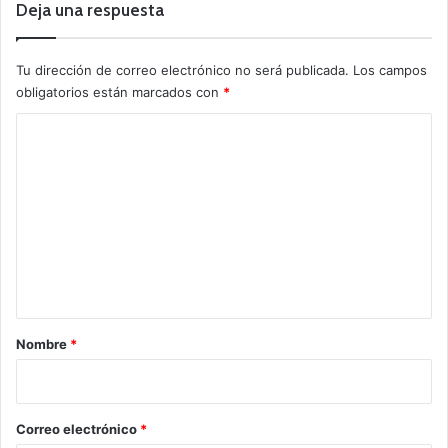
Deja una respuesta
Tu dirección de correo electrónico no será publicada.
Los campos
obligatorios están marcados con
*
C
o
m
e
n
t
a
r
Nombre
*
i
o
*
Correo electrónico
*