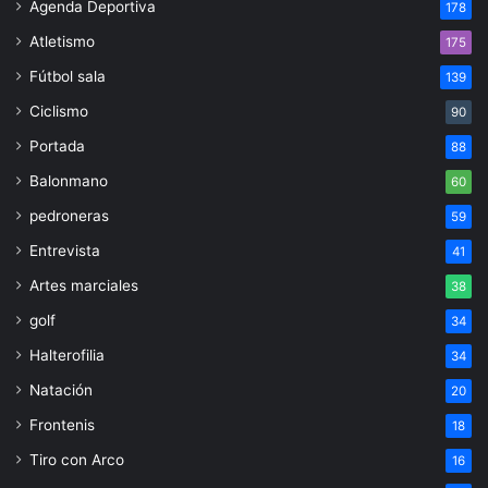
Agenda Deportiva
178
Atletismo
175
Fútbol sala
139
Ciclismo
90
Portada
88
Balonmano
60
pedroneras
59
Entrevista
41
Artes marciales
38
golf
34
Halterofilia
34
Natación
20
Frontenis
18
Tiro con Arco
16