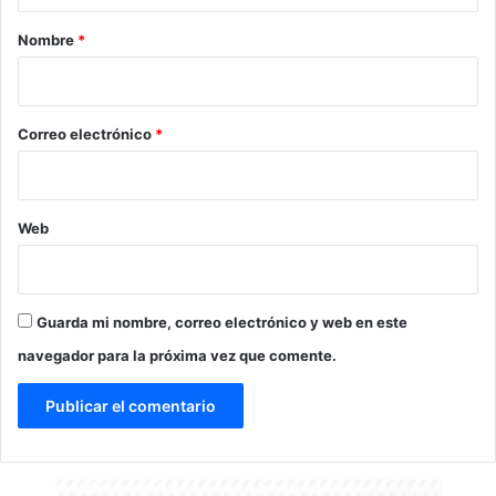
a
r
Nombre
*
i
o
*
Correo electrónico
*
Web
Guarda mi nombre, correo electrónico y web en este
navegador para la próxima vez que comente.