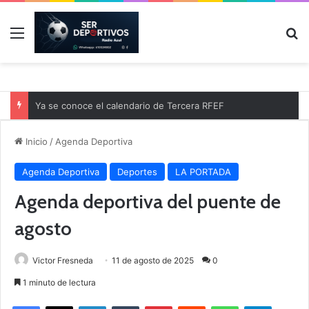
Menú
B
Ya se conoce el calendario de Tercera RFEF
Inicio
/
Agenda Deportiva
Agenda Deportiva
Deportes
LA PORTADA
Agenda deportiva del puente de
agosto
Victor Fresneda
11 de agosto de 2025
0
1 minuto de lectura
Facebook
X
LinkedIn
Tumblr
Pinterest
Reddit
WhatsApp
Telegram