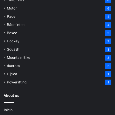
Tirachinas
6
Motor
6
Padel
4
Bádminton
4
Boxeo
3
Hockey
3
Squash
3
Mountain Bike
3
ducross
2
Hípica
1
Powerlifting
1
About us
Inicio