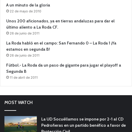
A un minuto de la gloria
22 de mayo de 2010
Unos 200 aficionados, ya en tierras andaluzas para dar el
último aliento a La Roda CF.
26 de junio de 2011
La Roda habló en el campo: San Fernando 0 – La Roda 1 ¡Ya
estamos en segunda B!
26 de junio de 2011
Fútbol.- La Roda da un paso de gigante para jugar el playoff a
Segunda B
11 de abril de 2011
MOST WATCH
La UD Socuéllamos se impone por 2-1 al CD
Pedroñeras en un partido benéfico a favor de
Protección Civil