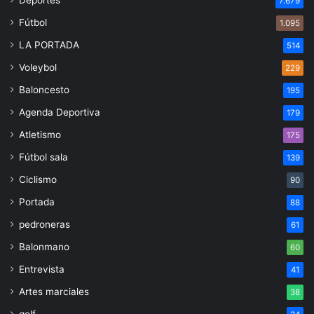
Deportes
7.679
Fútbol
1.095
LA PORTADA
514
Voleybol
229
Baloncesto
195
Agenda Deportiva
179
Atletismo
175
Fútbol sala
139
Ciclismo
90
Portada
88
pedroneras
61
Balonmano
60
Entrevista
41
Artes marciales
38