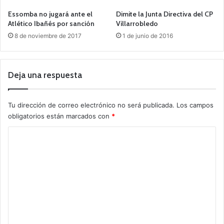
Essomba no jugará ante el
Dimite la Junta Directiva del CP
Atlético Ibañés por sanción
Villarrobledo
8 de noviembre de 2017
1 de junio de 2016
Deja una respuesta
Tu dirección de correo electrónico no será publicada.
Los campos
obligatorios están marcados con
*
C
o
m
e
n
t