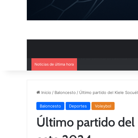
Noticias de última hora
Mercado de Fichajes: Movimie
Inicio
/
Baloncesto
/
Último partido del Kiele Socu
Baloncesto
Deportes
Voleybol
Último partido del