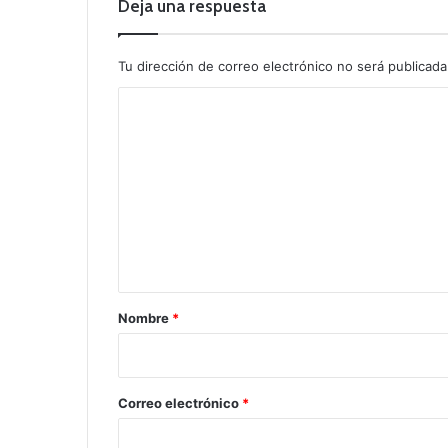
Deja una respuesta
Tu dirección de correo electrónico no será publicada
C
o
m
e
n
t
a
r
Nombre
*
i
o
*
Correo electrónico
*