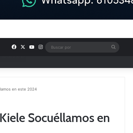
Facebook
X
YouTube
Instagram
Buscar
por
ntos clave en el fútbol comarcal
éllamos en este 2024
 Kiele Socuéllamos en