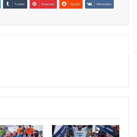
Tumblr
Pinterest
Reddit
VKontakte