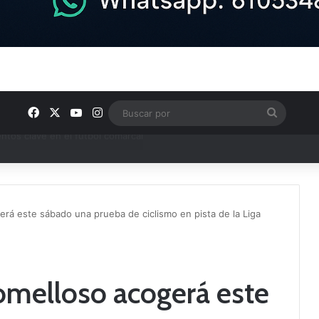
Facebook
X
YouTube
Instagram
Buscar
por
ptana continúan perfilando sus plantillas
rá este sábado una prueba de ciclismo en pista de la Liga
omelloso acogerá este