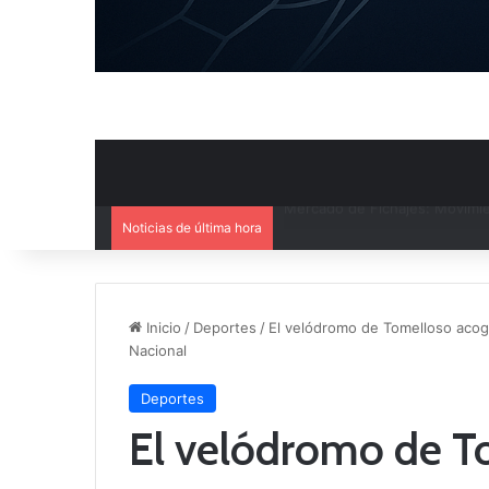
Noticias de última hora
El CB Villarrobledo y el CB Cri
Inicio
/
Deportes
/
El velódromo de Tomelloso acoge
Nacional
Deportes
El velódromo de T