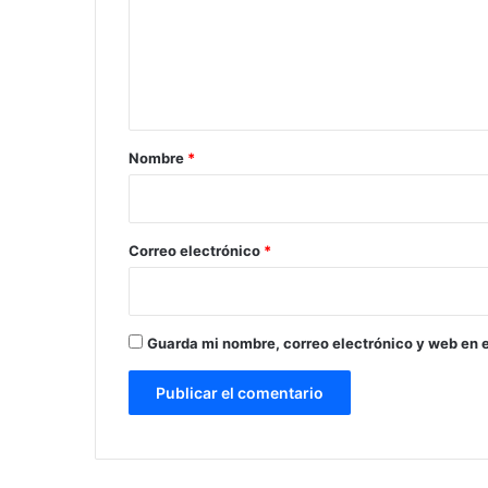
e
n
t
a
r
Nombre
*
i
o
*
Correo electrónico
*
Guarda mi nombre, correo electrónico y web en 