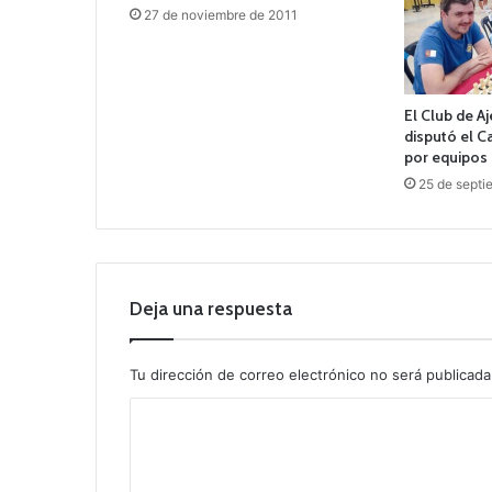
27 de noviembre de 2011
El Club de A
disputó el 
por equipos
25 de septi
Deja una respuesta
Tu dirección de correo electrónico no será publicada
C
o
m