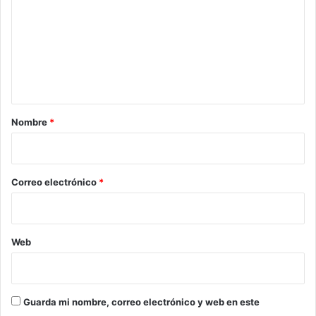
m
e
n
t
a
r
Nombre
*
i
o
*
Correo electrónico
*
Web
Guarda mi nombre, correo electrónico y web en este