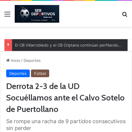
Menú
B
El CB Villarrobledo y el CB Criptana continúan perfilando sus plantillas
Inicio
/
Deportes
Deportes
Fútbol
Derrota 2-3 de la UD
Socuéllamos ante el Calvo Sotelo
de Puertollano
Se rompe una racha de 9 partidos consecutivos
sin perder