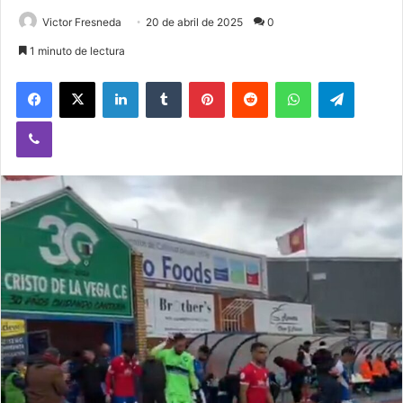
Victor Fresneda
20 de abril de 2025
0
1 minuto de lectura
Facebook
X
LinkedIn
Tumblr
Pinterest
Reddit
WhatsApp
Telegram
Viber