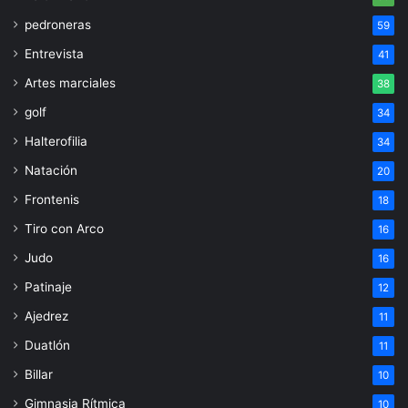
pedroneras
59
Entrevista
41
Artes marciales
38
golf
34
Halterofilia
34
Natación
20
Frontenis
18
Tiro con Arco
16
Judo
16
Patinaje
12
Ajedrez
11
Duatlón
11
Billar
10
Gimnasia Rítmica
10