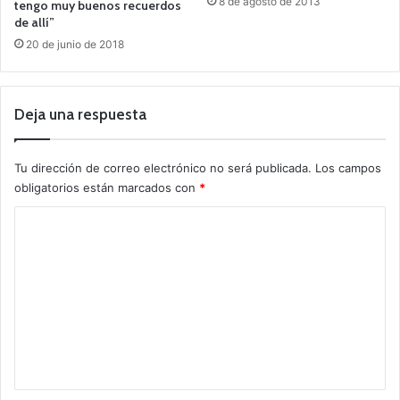
8 de agosto de 2013
tengo muy buenos recuerdos
de allí”
20 de junio de 2018
Deja una respuesta
Tu dirección de correo electrónico no será publicada.
Los campos
obligatorios están marcados con
*
C
o
m
e
n
t
a