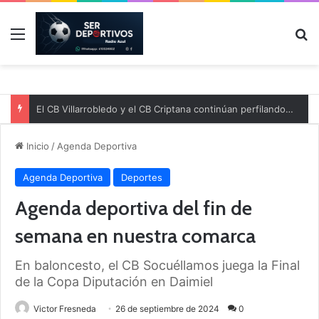
Menú
B
El CB Villarrobledo y el CB Criptana continúan perfilando sus plantillas
Inicio
/
Agenda Deportiva
Agenda Deportiva
Deportes
Agenda deportiva del fin de
semana en nuestra comarca
En baloncesto, el CB Socuéllamos juega la Final
de la Copa Diputación en Daimiel
Victor Fresneda
26 de septiembre de 2024
0