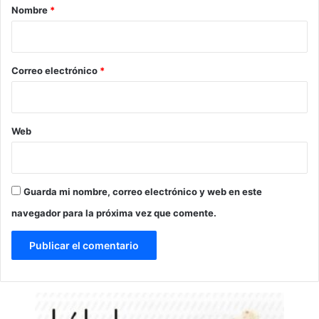
r
Nombre
*
i
o
*
Correo electrónico
*
Web
Guarda mi nombre, correo electrónico y web en este
navegador para la próxima vez que comente.