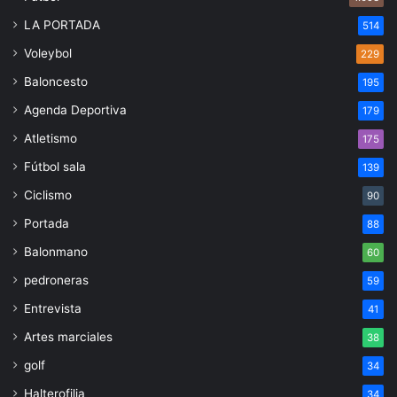
LA PORTADA
514
Voleybol
229
Baloncesto
195
Agenda Deportiva
179
Atletismo
175
Fútbol sala
139
Ciclismo
90
Portada
88
Balonmano
60
pedroneras
59
Entrevista
41
Artes marciales
38
golf
34
Halterofilia
34