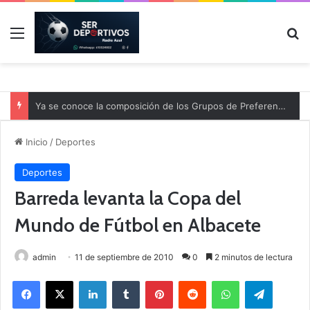
Menú
B
Ya se conoce la composición de los Grupos de Preferente y el calendario
Inicio
/
Deportes
Deportes
Barreda levanta la Copa del
Mundo de Fútbol en Albacete
admin
11 de septiembre de 2010
0
2 minutos de lectura
Facebook
X
LinkedIn
Tumblr
Pinterest
Reddit
WhatsApp
Telegram