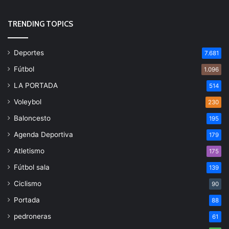
TRENDING TOPICS
Deportes
7.681
Fútbol
1.096
LA PORTADA
514
Voleybol
230
Baloncesto
195
Agenda Deportiva
179
Atletismo
175
Fútbol sala
139
Ciclismo
90
Portada
88
pedroneras
61