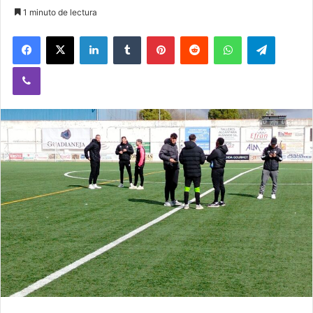
1 minuto de lectura
Facebook
X
LinkedIn
Tumblr
Pinterest
Reddit
WhatsApp
Telegram
Viber