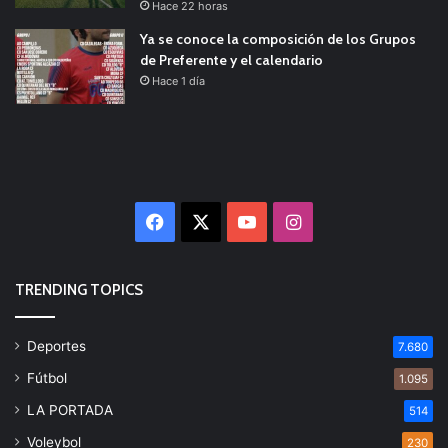
Hace 22 horas
Ya se conoce la composición de los Grupos
de Preferente y el calendario
Hace 1 día
Facebook
X
YouTube
Instagram
TRENDING TOPICS
Deportes
7.680
Fútbol
1.095
LA PORTADA
514
Voleybol
230