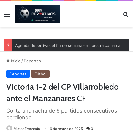
Menú
B
Agenda deportiva del fin de semana en nuestra comarca
Inicio
/
Deportes
Deportes
Fútbol
Victoria 1-2 del CP Villarrobledo
ante el Manzanares CF
Corta una racha de 6 partidos consecutivos
perdiendo
Victor Fresneda
16 de marzo de 2025
0