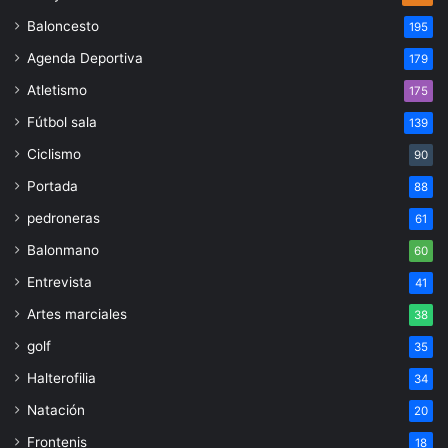
Baloncesto
195
Agenda Deportiva
179
Atletismo
175
Fútbol sala
139
Ciclismo
90
Portada
88
pedroneras
61
Balonmano
60
Entrevista
41
Artes marciales
38
golf
35
Halterofilia
34
Natación
20
Frontenis
18