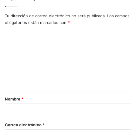
Tu dirección de correo electrónico no será publicada.
Los campos
obligatorios están marcados con
*
C
o
m
e
n
t
a
r
Nombre
*
i
o
*
Correo electrónico
*