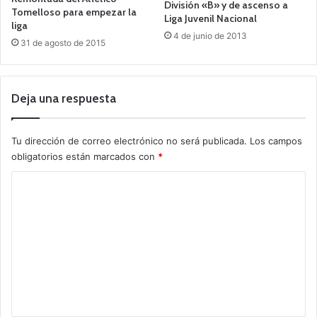
División «B» y de ascenso a
Tomelloso para empezar la
Liga Juvenil Nacional
liga
4 de junio de 2013
31 de agosto de 2015
Deja una respuesta
Tu dirección de correo electrónico no será publicada.
Los campos
obligatorios están marcados con
*
C
o
m
e
n
t
a