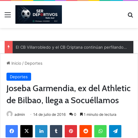
Menú
B
El CB Villarrobledo y el CB Criptana continúan perfilando sus plantillas
Inicio
/
Deportes
Deportes
Joseba Garmendia, ex del Athletic
de Bilbao, llega a Socuéllamos
admin
14 de julio de 2016
0
1 minuto de lectura
Facebook
X
LinkedIn
Tumblr
Pinterest
Reddit
WhatsApp
Telegram