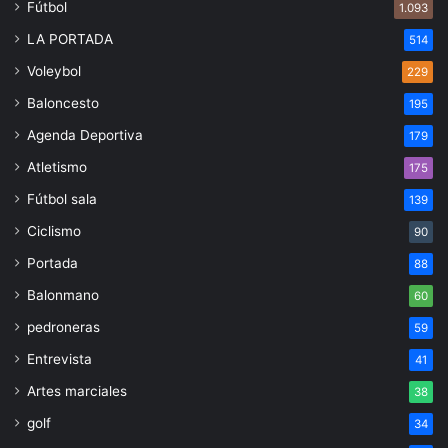
Fútbol
1.093
LA PORTADA
514
Voleybol
229
Baloncesto
195
Agenda Deportiva
179
Atletismo
175
Fútbol sala
139
Ciclismo
90
Portada
88
Balonmano
60
pedroneras
59
Entrevista
41
Artes marciales
38
golf
34