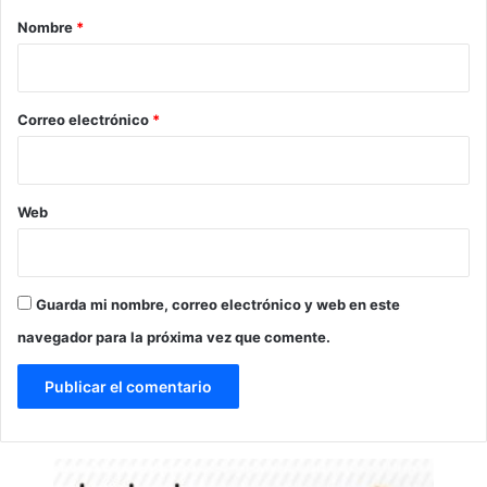
r
Nombre
*
i
o
*
Correo electrónico
*
Web
Guarda mi nombre, correo electrónico y web en este
navegador para la próxima vez que comente.