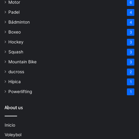
Motor
6
Padel
4
Bádminton
4
Boxeo
3
Hockey
3
Squash
3
Mountain Bike
3
ducross
2
Hípica
1
Powerlifting
1
About us
Inicio
Voleybol