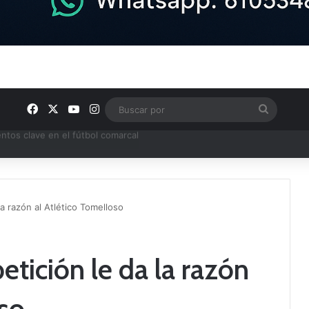
Facebook
X
YouTube
Instagram
Buscar
por
ptana continúan perfilando sus plantillas
a razón al Atlético Tomelloso
tición le da la razón
oso