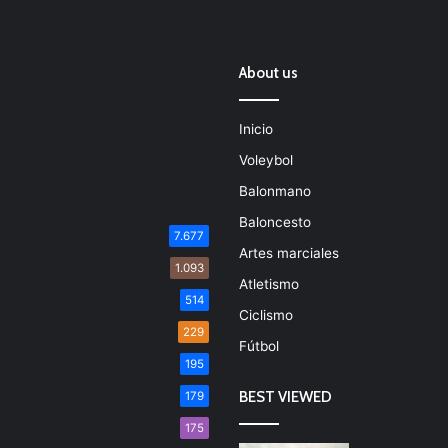
About us
Inicio
Voleybol
Balonmano
Baloncesto
7.677
Artes marciales
1.093
Atletismo
514
Ciclismo
229
Fútbol
195
BEST VIEWED
179
175