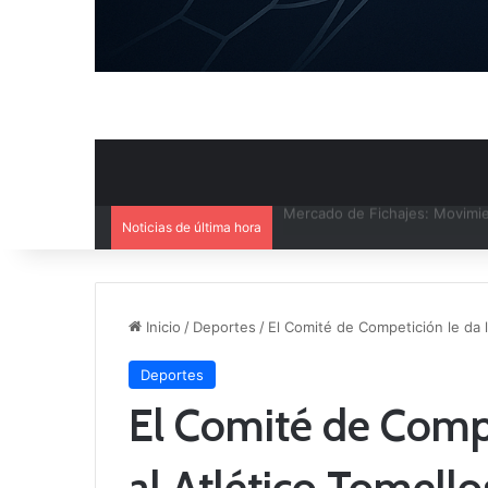
Noticias de última hora
El CB Villarrobledo y el CB Cri
Inicio
/
Deportes
/
El Comité de Competición le da l
Deportes
El Comité de Compe
al Atlético Tomell