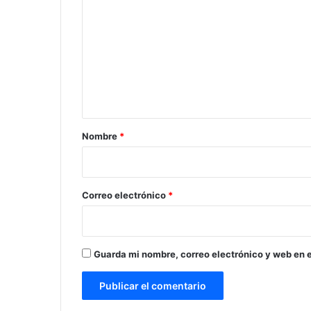
o
m
e
n
t
a
r
Nombre
*
i
o
*
Correo electrónico
*
Guarda mi nombre, correo electrónico y web en 