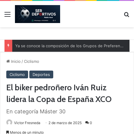
Menú
B
Ya se conoce la composición de los Grupos de Preferente y el calendario
Inicio
/
Ciclismo
Ciclismo
Deportes
El biker pedroñero Iván Ruiz
lidera la Copa de España XCO
En categoría Máster 30
Victor Fresneda
2 de marzo de 2025
0
Menos de un minuto