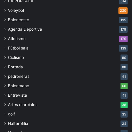
LA PORTADA
514
Voleybol
230
Baloncesto
195
Agenda Deportiva
179
Atletismo
175
Fútbol sala
139
Ciclismo
90
Portada
88
pedroneras
61
Balonmano
60
Entrevista
41
Artes marciales
38
golf
35
Halterofilia
34