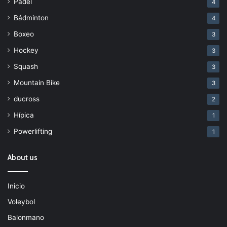
Padel
4
Bádminton
4
Boxeo
3
Hockey
3
Squash
3
Mountain Bike
3
ducross
2
Hípica
1
Powerlifting
1
About us
Inicio
Voleybol
Balonmano