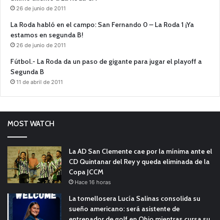
26 de junio de 2011
La Roda habló en el campo: San Fernando 0 – La Roda 1 ¡Ya
estamos en segunda B!
26 de junio de 2011
Fútbol.- La Roda da un paso de gigante para jugar el playoff a
Segunda B
11 de abril de 2011
MOST WATCH
La AD San Clemente cae por la mínima ante el
CD Quintanar del Rey y queda eliminada de la
Copa JCCM
Hace 16 horas
La tomellosera Lucía Salinas consolida su
sueño americano: será asistente de
entrenador de golf en Ohio mientras cursa su