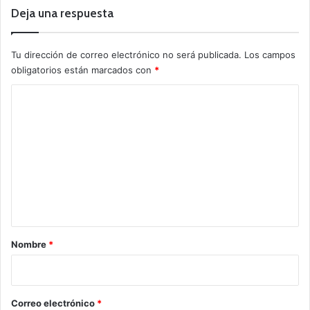
Deja una respuesta
Tu dirección de correo electrónico no será publicada.
Los campos
obligatorios están marcados con
*
C
o
m
e
n
t
a
r
Nombre
*
i
o
*
Correo electrónico
*