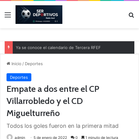
Menú
B
Ya se conoce el calendario de Tercera RFEF
Inicio
/
Deportes
Deportes
Empate a dos entre el CP
Villarrobledo y el CD
Miguelturreño
Todos los goles fueron en la primera mitad
admin
5 de enero de 2022
0
1 minuto de lectura