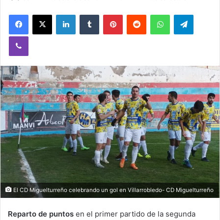
Facebook
X
LinkedIn
Tumblr
Pinterest
Reddit
WhatsApp
Telegram
Viber
El CD Miguelturreño celebrando un gol en Villarrobledo- CD Miguelturreño
Reparto de puntos
en el primer partido de la segunda