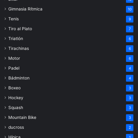
Gimnasia Rítmica
10
Tenis
9
Tiro al Plato
7
Triatlón
6
Tirachinas
6
Motor
6
Padel
4
Bádminton
4
Boxeo
3
Hockey
3
Squash
3
Mountain Bike
3
ducross
2
Hípica
1