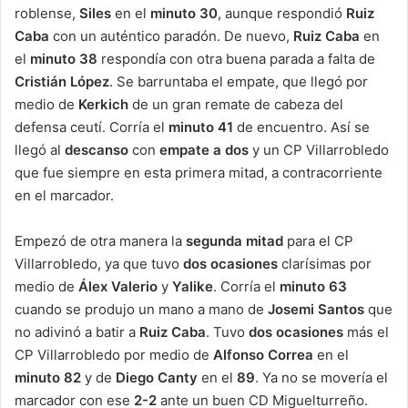
roblense,
Siles
en el
minuto 30
, aunque respondió
Ruiz
Caba
con un auténtico paradón. De nuevo,
Ruiz Caba
en
el
minuto 38
respondía con otra buena parada a falta de
Cristián López
. Se barruntaba el empate, que llegó por
medio de
Kerkich
de un gran remate de cabeza del
defensa ceutí. Corría el
minuto 41
de encuentro. Así se
llegó al
descanso
con
empate a dos
y un CP Villarrobledo
que fue siempre en esta primera mitad, a contracorriente
en el marcador.
Empezó de otra manera la
segunda mitad
para el CP
Villarrobledo, ya que tuvo
dos ocasiones
clarísimas por
medio de
Álex Valerio
y
Yalike
. Corría el
minuto 63
cuando se produjo un mano a mano de
Josemi Santos
que
no adivinó a batir a
Ruiz Caba
. Tuvo
dos ocasiones
más el
CP Villarrobledo por medio de
Alfonso Correa
en el
minuto 82
y de
Diego Canty
en el
89
. Ya no se movería el
marcador con ese
2-2
ante un buen CD Miguelturreño.