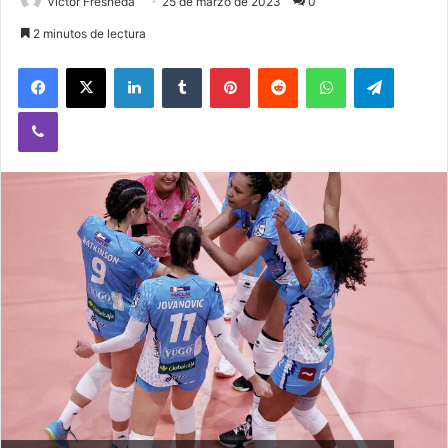
Victor Fresneda
25 de marzo de 2023
0
2 minutos de lectura
Facebook
X
LinkedIn
Tumblr
Pinterest
Reddit
WhatsApp
Telegram
Viber