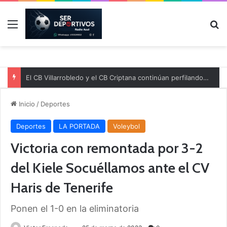
Menú
B
El CB Villarrobledo y el CB Criptana continúan perfilando sus plantillas
Inicio
/
Deportes
Deportes
LA PORTADA
Voleybol
Victoria con remontada por 3-2
del Kiele Socuéllamos ante el CV
Haris de Tenerife
Ponen el 1-0 en la eliminatoria