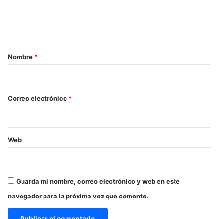
n
t
a
r
Nombre
*
i
o
*
Correo electrónico
*
Web
Guarda mi nombre, correo electrónico y web en este
navegador para la próxima vez que comente.