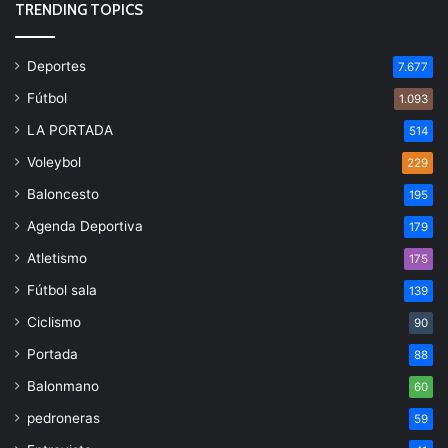
TRENDING TOPICS
Deportes
7.677
Fútbol
1.093
LA PORTADA
514
Voleybol
229
Baloncesto
195
Agenda Deportiva
179
Atletismo
175
Fútbol sala
139
Ciclismo
90
Portada
88
Balonmano
60
pedroneras
59