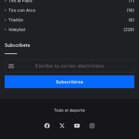
Tiro al Plato
(7)
Tiro con Arco
(16)
Triatlón
(6)
Voleybol
(229)
Subscribete
Escribe
tu
correo
electrónico
Todo el deporte
Facebook
X
YouTube
Instagram