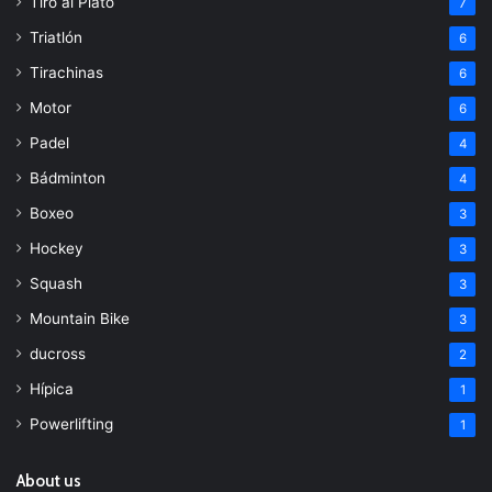
Tiro al Plato
7
Triatlón
6
Tirachinas
6
Motor
6
Padel
4
Bádminton
4
Boxeo
3
Hockey
3
Squash
3
Mountain Bike
3
ducross
2
Hípica
1
Powerlifting
1
About us