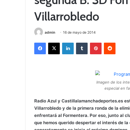
Villarrobledo
admin
16 de mayo de 2014
Facebook
X
LinkedIn
Tumblr
Pinterest
Reddit
Imagen de los int
especial en fa
Radio Azul y Castillalamanchadeportes.es est
Villarrobledo y de la primera ronda de la elim
enfrentará al Formentera. Por eso, junto al c
que hemos querido despertar el interés de la 
concretamente se inicia el próximo domingo, 