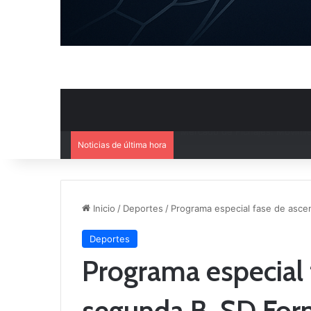
Noticias de última hora
El CB Villarrobledo y el CB Cri
Inicio
/
Deportes
/
Programa especial fase de asce
Deportes
Programa especial 
segunda B. SD Fo