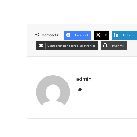
Compartir
Facebook
X
LinkedIn
Compartir por correo electrónico
Imprimir
admin
Siti
o
we
b