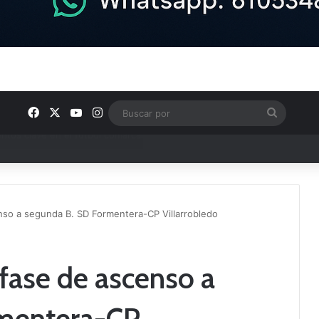
Facebook
X
YouTube
Instagram
Buscar
por
ptana continúan perfilando sus plantillas
nso a segunda B. SD Formentera-CP Villarrobledo
fase de ascenso a
rmentera-CP