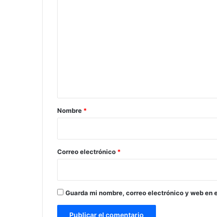
C
o
m
e
n
t
a
r
Nombre
*
i
o
*
Correo electrónico
*
Guarda mi nombre, correo electrónico y web en 