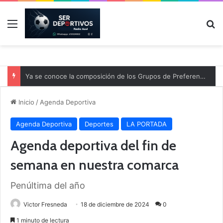
Menú
B
Inicio
/
Agenda Deportiva
Agenda Deportiva
Deportes
LA PORTADA
Agenda deportiva del fin de
semana en nuestra comarca
Penúltima del año
Victor Fresneda
18 de diciembre de 2024
0
1 minuto de lectura