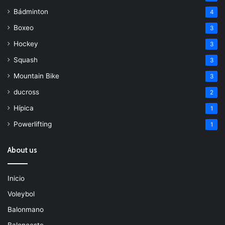
Bádminton
4
Boxeo
3
Hockey
3
Squash
3
Mountain Bike
3
ducross
2
Hípica
1
Powerlifting
1
About us
Inicio
Voleybol
Balonmano
Baloncesto