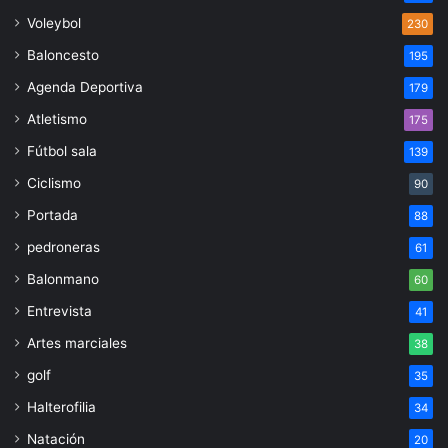
Voleybol
230
Baloncesto
195
Agenda Deportiva
179
Atletismo
175
Fútbol sala
139
Ciclismo
90
Portada
88
pedroneras
61
Balonmano
60
Entrevista
41
Artes marciales
38
golf
35
Halterofilia
34
Natación
20