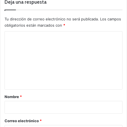
Deja una respuesta
Tu dirección de correo electrónico no será publicada.
Los campos
obligatorios están marcados con
*
C
o
m
e
n
t
a
r
Nombre
*
i
o
*
Correo electrónico
*