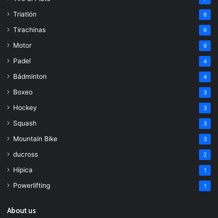
Triatlón
6
Tirachinas
6
Motor
6
Padel
4
Bádminton
4
Boxeo
3
Hockey
3
Squash
3
Mountain Bike
3
ducross
2
Hípica
1
Powerlifting
1
About us