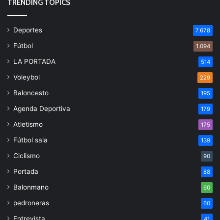
TRENDING TOPICS
Deportes
7.678
Fútbol
1.094
LA PORTADA
514
Voleybol
229
Baloncesto
195
Agenda Deportiva
179
Atletismo
175
Fútbol sala
139
Ciclismo
90
Portada
88
Balonmano
60
pedroneras
60
Entrevista
41