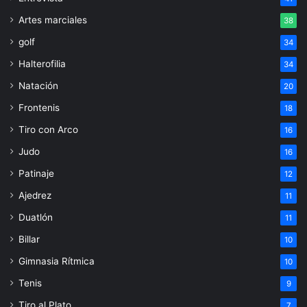
Artes marciales
38
golf
34
Halterofilia
34
Natación
20
Frontenis
18
Tiro con Arco
16
Judo
16
Patinaje
12
Ajedrez
11
Duatlón
11
Billar
10
Gimnasia Rítmica
10
Tenis
9
Tiro al Plato
7