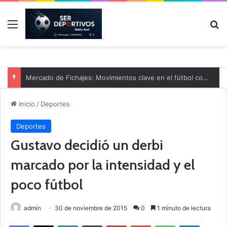
Menú
B
Mercado de Fichajes: Movimientos clave en el fútbol comarcal
Inicio
/
Deportes
Deportes
Gustavo decidió un derbi
marcado por la intensidad y el
poco fútbol
admin
30 de noviembre de 2015
0
1 minuto de lectura
Facebook
X
LinkedIn
Tumblr
Pinterest
Reddit
WhatsApp
Telegram