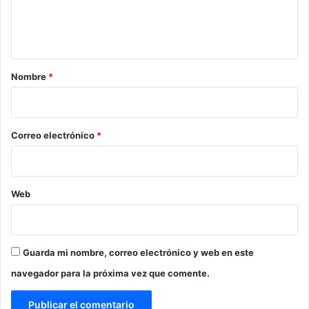
n
t
a
r
Nombre
*
i
o
*
Correo electrónico
*
Web
Guarda mi nombre, correo electrónico y web en este
navegador para la próxima vez que comente.