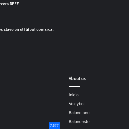
ercera RFEF
s clave en el fútbol comarcal
About us
Inicio
Voleybol
Balonmano
Baloncesto
7.677