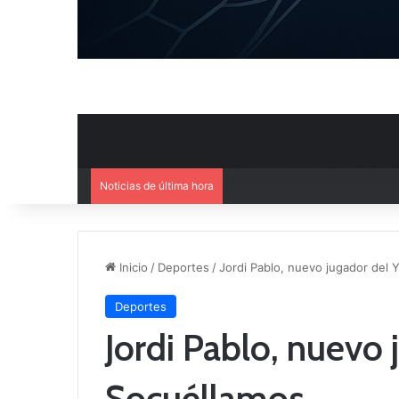
Noticias de última hora
El CB Villarrobledo y el CB Cri
Inicio
/
Deportes
/
Jordi Pablo, nuevo jugador del
Deportes
Jordi Pablo, nuevo
Socuéllamos