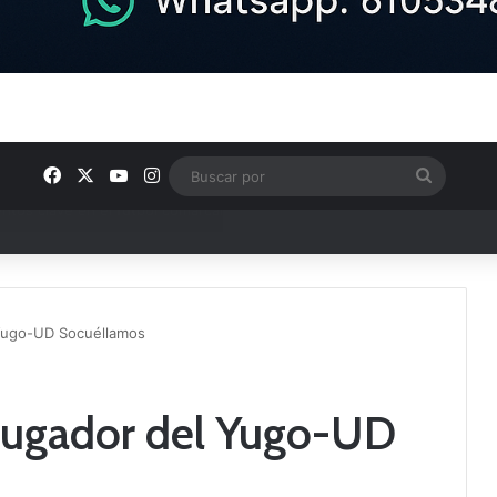
Facebook
X
YouTube
Instagram
Buscar
por
ptana continúan perfilando sus plantillas
 Yugo-UD Socuéllamos
 jugador del Yugo-UD