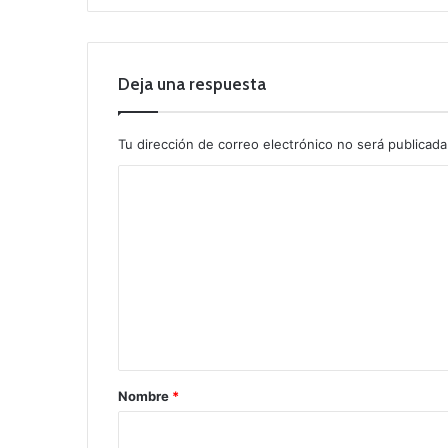
Deja una respuesta
Tu dirección de correo electrónico no será publicada
C
o
m
e
n
t
a
r
Nombre
*
i