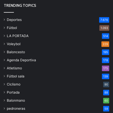
TRENDING TOPICS
Deportes
7.676
Fútbol
1.093
LA PORTADA
514
Voleybol
229
Baloncesto
195
Agenda Deportiva
178
Atletismo
175
Fútbol sala
139
Ciclismo
90
Portada
88
Balonmano
60
pedroneras
59