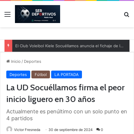
Menú
B
El Club Voleibol Kiele Socuéllamos anuncia el fichaje de la central norteamericana Morgan Thurlow para la temporada 2026/2027
Inicio
/
Deportes
Deportes
Fútbol
LA PORTADA
La UD Socuéllamos firma el peor
inicio liguero en 30 años
Actualmente es penúltimo con un solo punto en
4 partidos
Victor Fresneda
30 de septiembre de 2024
0