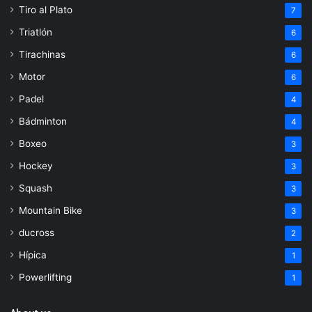
Tiro al Plato
7
Triatlón
6
Tirachinas
6
Motor
6
Padel
4
Bádminton
4
Boxeo
3
Hockey
3
Squash
3
Mountain Bike
3
ducross
2
Hípica
1
Powerlifting
1