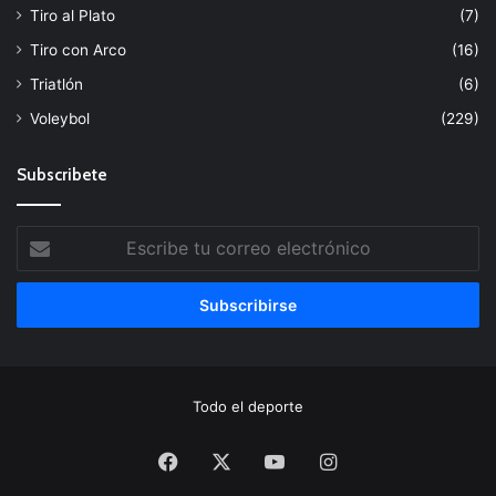
Tiro al Plato
(7)
Tiro con Arco
(16)
Triatlón
(6)
Voleybol
(229)
Subscribete
Escribe
tu
correo
electrónico
Todo el deporte
Facebook
X
YouTube
Instagram