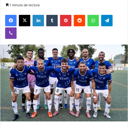
1 minuto de lectura
Facebook
X
LinkedIn
Tumblr
Pinterest
Reddit
WhatsApp
Telegram
Viber