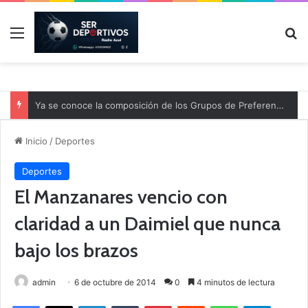
Menú
B
Ya se conoce la composición de los Grupos de Preferente y el calendario
Inicio
/
Deportes
Deportes
El Manzanares vencio con
claridad a un Daimiel que nunca
bajo los brazos
admin
6 de octubre de 2014
0
4 minutos de lectura
Facebook
X
LinkedIn
Tumblr
Pinterest
Reddit
WhatsApp
Telegram