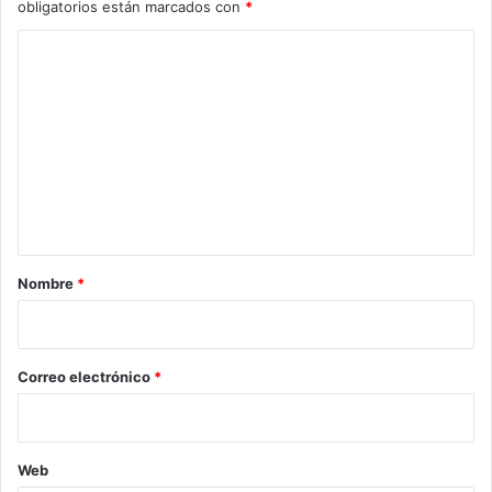
obligatorios están marcados con
*
C
o
m
e
n
t
a
r
Nombre
*
i
o
*
Correo electrónico
*
Web