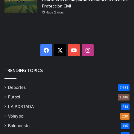
Protección Civil
Hace 2 días
Facebook
X
YouTube
Instagram
TRENDING TOPICS
Deportes
7.681
Fútbol
1.096
LA PORTADA
514
Voleybol
230
Baloncesto
195