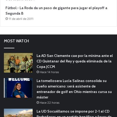
Fútbol.- La Roda da un paso de gigante para jugar el playoff a
Segunda B
11 de abril de 2011
MOST WATCH
La AD San Clemente cae por la mínima ante el
CD Quintanar del Rey y queda eliminada de la
Copa JCCM
Hace 14 horas
La tomellosera Lucía Salinas consolida su
sueño americano: será asistente de
entrenador de golf en Ohio mientras cursa su
máster
Hace 22 horas
La UD Socuéllamos se impone por 2-1 al CD
Pedroñeras en un partido benéfico a favor de