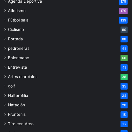
Agenda Deportiva
179
Atletismo
175
Fútbol sala
139
Ciclismo
90
Portada
88
pedroneras
61
Balonmano
60
Entrevista
41
Artes marciales
38
golf
35
Halterofilia
34
Natación
20
Frontenis
18
Tiro con Arco
16