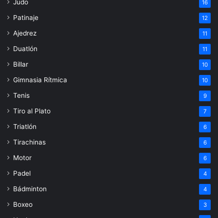
Judo
16
Patinaje
12
Ajedrez
11
Duatlón
11
Billar
10
Gimnasia Rítmica
10
Tenis
9
Tiro al Plato
7
Triatlón
6
Tirachinas
6
Motor
6
Padel
4
Bádminton
4
Boxeo
3