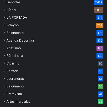
Deportes
7.679
Fútbol
1.095
LA PORTADA
514
Voleybol
229
Baloncesto
195
Agenda Deportiva
179
Atletismo
175
Fútbol sala
139
Ciclismo
90
Portada
88
pedroneras
61
Balonmano
60
Entrevista
41
Artes marciales
38