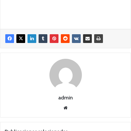
admin
Siti
o
we
b