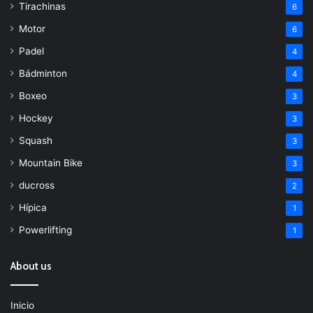
Tirachinas
6
Motor
6
Padel
4
Bádminton
4
Boxeo
3
Hockey
3
Squash
3
Mountain Bike
3
ducross
2
Hípica
1
Powerlifting
1
About us
Inicio