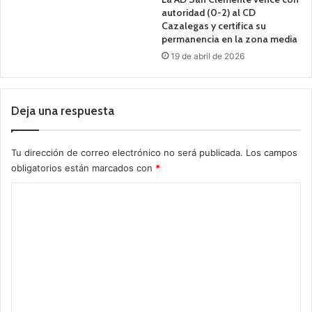
autoridad (0-2) al CD
Cazalegas y certifica su
permanencia en la zona media
19 de abril de 2026
Deja una respuesta
Tu dirección de correo electrónico no será publicada.
Los campos
obligatorios están marcados con
*
C
o
m
e
n
t