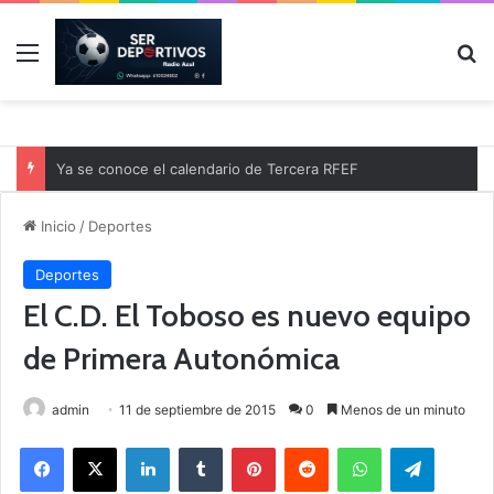
Menú
B
Ya se conoce el calendario de Tercera RFEF
Inicio
/
Deportes
Deportes
El C.D. El Toboso es nuevo equipo
de Primera Autonómica
admin
11 de septiembre de 2015
0
Menos de un minuto
Facebook
X
LinkedIn
Tumblr
Pinterest
Reddit
WhatsApp
Telegram