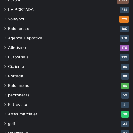
1.093
LA PORTADA
514
Voleybol
229
Baloncesto
195
Agenda Deportiva
178
Atletismo
175
Fútbol sala
139
Ciclismo
90
Portada
88
Balonmano
60
pedroneras
59
Entrevista
41
Artes marciales
38
golf
34
Halterofilia