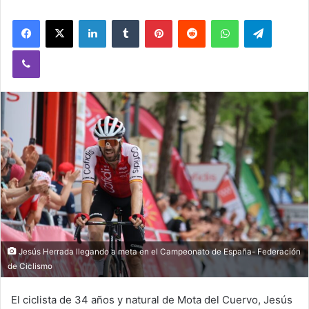
Facebook
X
LinkedIn
Tumblr
Pinterest
Reddit
WhatsApp
Telegram
Viber
Jesús Herrada llegando a meta en el Campeonato de España- Federación
de Ciclismo
El ciclista de 34 años y natural de Mota del Cuervo, Jesús