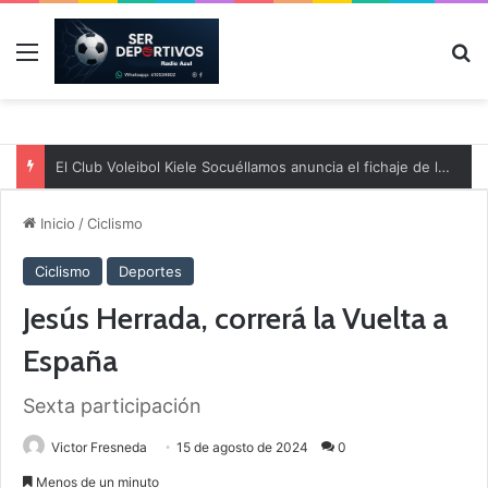
Menú
B
El Club Voleibol Kiele Socuéllamos anuncia el fichaje de la central norteamericana Morgan Thurlow para la temporada 2026/2027
Inicio
/
Ciclismo
Ciclismo
Deportes
Jesús Herrada, correrá la Vuelta a
España
Sexta participación
Victor Fresneda
15 de agosto de 2024
0
Menos de un minuto