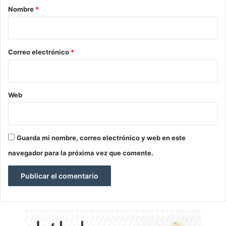
r
Nombre
*
i
o
*
Correo electrónico
*
Web
Guarda mi nombre, correo electrónico y web en este
navegador para la próxima vez que comente.