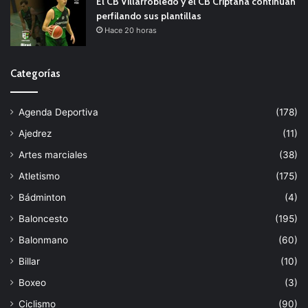
El CB Villarrobledo y el CB Criptana continúan
perfilando sus plantillas
Hace 20 horas
Categorías
Agenda Deportiva
(178)
Ajedrez
(11)
Artes marciales
(38)
Atletismo
(175)
Bádminton
(4)
Baloncesto
(195)
Balonmano
(60)
Billar
(10)
Boxeo
(3)
Ciclismo
(90)