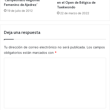
en el Open de Bélgica de
Femenino de Ajedrez’
Taekwondo
19 de julio de 2012
22 de marzo de 2022
Deja una respuesta
Tu dirección de correo electrónico no será publicada.
Los campos
obligatorios están marcados con
*
C
o
m
e
n
t
a