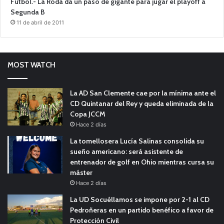
Fútbol.- La Roda da un paso de gigante para jugar el playoff a
Segunda B
11 de abril de 2011
MOST WATCH
La AD San Clemente cae por la mínima ante el
CD Quintanar del Rey y queda eliminada de la
Copa JCCM
Hace 2 días
La tomellosera Lucía Salinas consolida su
sueño americano: será asistente de
entrenador de golf en Ohio mientras cursa su
máster
Hace 2 días
La UD Socuéllamos se impone por 2-1 al CD
Pedroñeras en un partido benéfico a favor de
Protección Civil