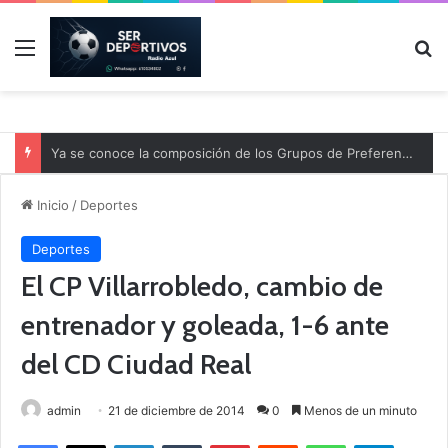
Menú
B
Ya se conoce la composición de los Grupos de Preferente y el calendario
Inicio
/
Deportes
Deportes
El CP Villarrobledo, cambio de
entrenador y goleada, 1-6 ante
del CD Ciudad Real
admin
21 de diciembre de 2014
0
Menos de un minuto
Facebook
X
LinkedIn
Tumblr
Pinterest
Reddit
WhatsApp
Telegram