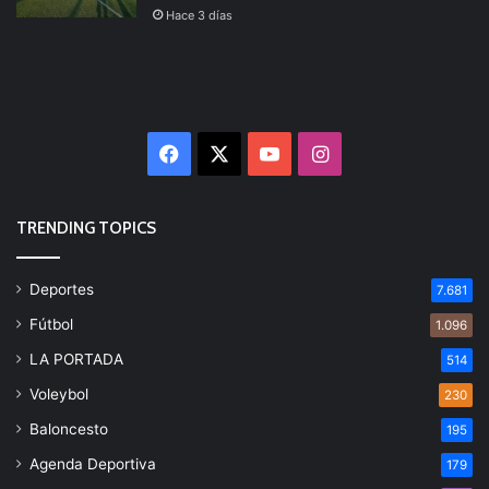
Hace 3 días
Facebook
X
YouTube
Instagram
TRENDING TOPICS
Deportes
7.681
Fútbol
1.096
LA PORTADA
514
Voleybol
230
Baloncesto
195
Agenda Deportiva
179