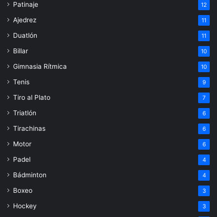
Patinaje
12
Ajedrez
11
Duatlón
11
Billar
10
Gimnasia Rítmica
10
Tenis
9
Tiro al Plato
7
Triatlón
6
Tirachinas
6
Motor
6
Padel
4
Bádminton
4
Boxeo
3
Hockey
3