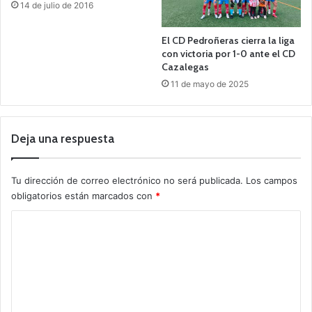
14 de julio de 2016
El CD Pedroñeras cierra la liga
con victoria por 1-0 ante el CD
Cazalegas
11 de mayo de 2025
Deja una respuesta
Tu dirección de correo electrónico no será publicada.
Los campos
obligatorios están marcados con
*
C
o
m
e
n