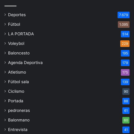
Deportes
7.679
Fútbol
1.095
LA PORTADA
514
Voleybol
229
Baloncesto
195
Agenda Deportiva
179
Atletismo
175
Fútbol sala
139
Ciclismo
90
Portada
88
pedroneras
61
Balonmano
60
Entrevista
41