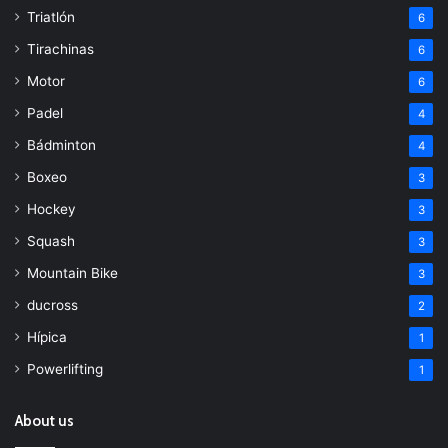
Triatlón
6
Tirachinas
6
Motor
6
Padel
4
Bádminton
4
Boxeo
3
Hockey
3
Squash
3
Mountain Bike
3
ducross
2
Hípica
1
Powerlifting
1
About us