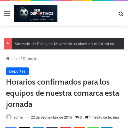
Menú
B
Mercado de Fichajes: Movimientos clave en el fútbol comarcal
Inicio
/
Deportes
Deportes
Horarios confirmados para los
equipos de nuestra comarca esta
jornada
admin
22 de septiembre de 2015
0
1 minuto de lectura
Facebook
X
LinkedIn
Tumblr
Pinterest
Reddit
WhatsApp
Telegram