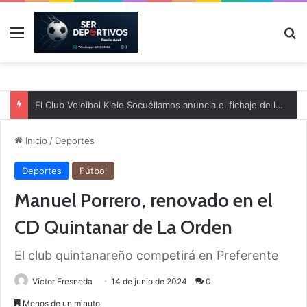
Menú
B
El Club Voleibol Kiele Socuéllamos anuncia el fichaje de la central norteamericana Morgan Thurlow para la temporada 2026/2027
Inicio
/
Deportes
Deportes
Fútbol
Manuel Porrero, renovado en el
CD Quintanar de La Orden
El club quintanareño competirá en Preferente
Victor Fresneda
14 de junio de 2024
0
Menos de un minuto