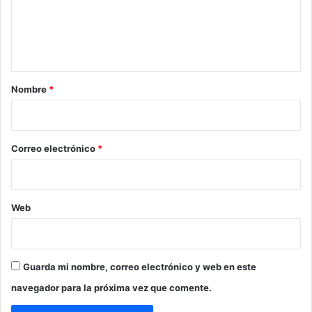
e
n
t
a
r
Nombre
*
i
o
*
Correo electrónico
*
Web
Guarda mi nombre, correo electrónico y web en este
navegador para la próxima vez que comente.