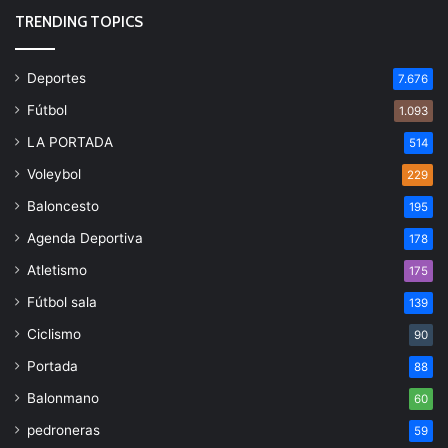
TRENDING TOPICS
Deportes
7.676
Fútbol
1.093
LA PORTADA
514
Voleybol
229
Baloncesto
195
Agenda Deportiva
178
Atletismo
175
Fútbol sala
139
Ciclismo
90
Portada
88
Balonmano
60
pedroneras
59