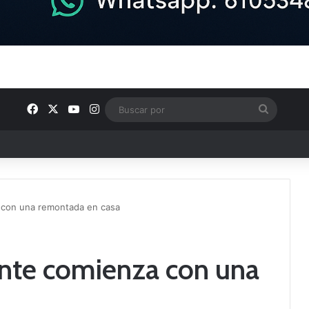
Facebook
X
YouTube
Instagram
Buscar
por
ptana continúan perfilando sus plantillas
con una remontada en casa
te comienza con una