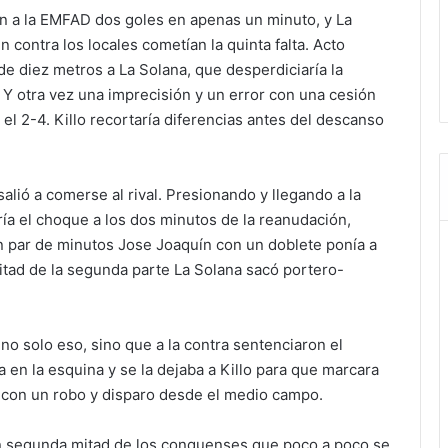
n a la EMFAD dos goles en apenas un minuto, y La
n contra los locales cometían la quinta falta. Acto
de diez metros a La Solana, que desperdiciaría la
Y otra vez una imprecisión y un error con una cesión
 el 2-4. Killo recortaría diferencias antes del descanso
ió a comerse al rival. Presionando y llegando a la
laría el choque a los dos minutos de la reanudación,
un par de minutos Jose Joaquín con un doblete ponía a
tad de la segunda parte La Solana sacó portero-
no solo eso, sino que a la contra sentenciaron el
 en la esquina y se la dejaba a Killo para que marcara
a” con un robo y disparo desde el medio campo.
an segunda mitad de los conquenses que poco a poco se