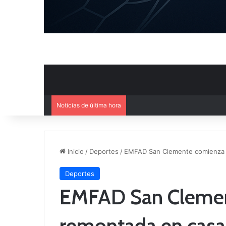
Noticias de última hora
El CB Villarrobledo y el CB Cri
Inicio
/
Deportes
/
EMFAD San Clemente comienza 
Deportes
EMFAD San Clemen
remontada en casa