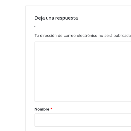
Deja una respuesta
Tu dirección de correo electrónico no será publicada
C
o
m
e
n
t
a
r
Nombre
*
i
o