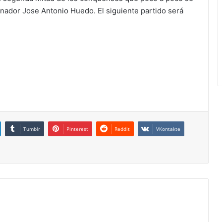
enador Jose Antonio Huedo. El siguiente partido será
Tumblr
Pinterest
Reddit
VKontakte