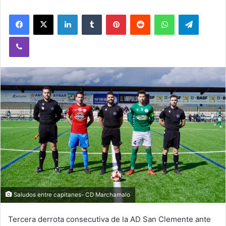
Facebook
X
LinkedIn
Tumblr
Pinterest
Reddit
WhatsApp
Telegram
Viber
Saludos entre capitanes- CD Marchamalo
Tercera derrota consecutiva de la AD San Clemente ante