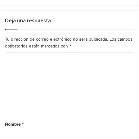
Deja una respuesta
Tu dirección de correo electrónico no será publicada.
Los campos
obligatorios están marcados con
*
C
o
m
e
n
t
a
r
Nombre
*
i