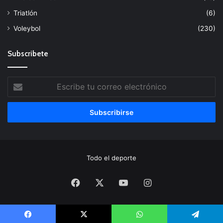
Triatlón
(6)
Voleybol
(230)
Subscribete
Escribe
tu
correo
electrónico
Todo el deporte
Facebook
X
YouTube
Instagram