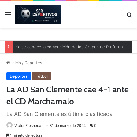
Menú
B
Ya se conoce la composición de los Grupos de Preferente y el calendario
Inicio
/
Deportes
Deportes
Fútbol
La AD San Clemente cae 4-1 ante
el CD Marchamalo
La AD San Clemente es última clasificada
Victor Fresneda
31 de marzo de 2024
0
1 minuto de lectura