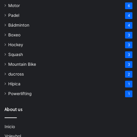
Motor
6
Padel
4
Bádminton
4
Boxeo
3
Hockey
3
Squash
3
Mountain Bike
3
ducross
2
Hípica
1
Powerlifting
1
About us
Inicio
Voleybol