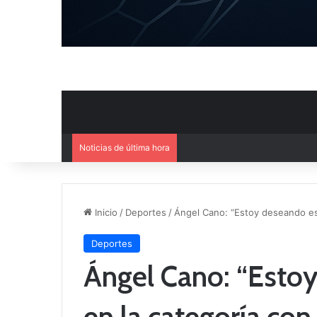
Noticias de última hora
Mercado de Fichajes: Movimie
Inicio
/
Deportes
/
Ángel Cano: “Estoy deseando est
Deportes
Ángel Cano: “Esto
en la categoría con