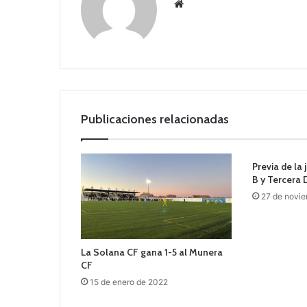
Siti
o
we
b
Publicaciones relacionadas
Previa de la
B y Tercera 
27 de novi
La Solana CF gana 1-5 al Munera
CF
15 de enero de 2022