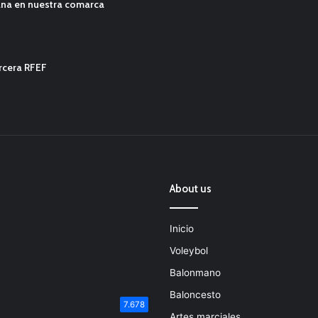
ana en nuestra comarca
ercera RFEF
About us
Inicio
Voleybol
Balonmano
Baloncesto
7.678
Artes marciales