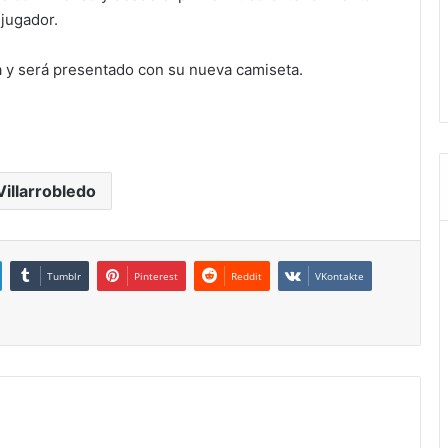
 jugador.
a y será presentado con su nueva camiseta.
Villarrobledo
Tumblr
Pinterest
Reddit
VKontakte