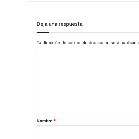
Deja una respuesta
Tu dirección de correo electrónico no será publicada
C
o
m
e
n
t
a
r
Nombre
*
i
o