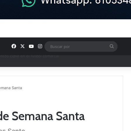
Facebook
X
YouTube
Instagram
Buscar
por
ptana continúan perfilando sus plantillas
emana Santa
de Semana Santa