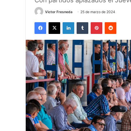
Con partidos aplazados el Juev
Victor Fresneda
25 de marzo de 2024
Facebook
X
LinkedIn
Tumblr
Pinterest
Reddit