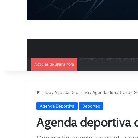
Noticias de última hora
El CB Villarrobledo y el CB Cri
Inicio
/
Agenda Deportiva
/
Agenda deportiva de S
Agenda Deportiva
Deportes
Agenda deportiva 