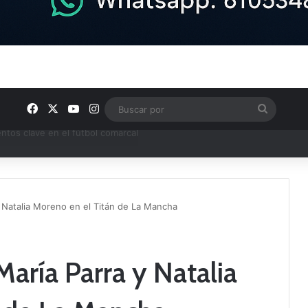
Facebook
X
YouTube
Instagram
Buscar
por
ptana continúan perfilando sus plantillas
 Natalia Moreno en el Titán de La Mancha
aría Parra y Natalia