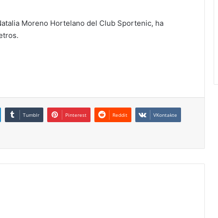
Natalia Moreno Hortelano del Club Sportenic, ha
etros.
Tumblr
Pinterest
Reddit
VKontakte