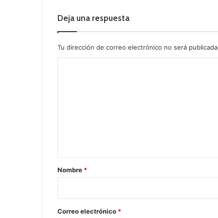
Deja una respuesta
Tu dirección de correo electrónico no será publicada
C
o
m
e
n
t
a
r
Nombre
*
i
o
*
Correo electrónico
*