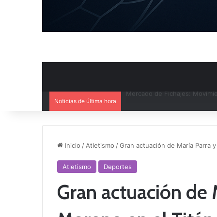
Noticias de última hora
El CB Villarrobledo y el CB Cri
Inicio
/
Atletismo
/
Gran actuación de María Parra y
Atletismo
Deportes
Gran actuación de M