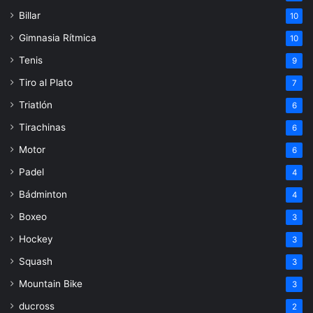
Billar
10
Gimnasia Rítmica
10
Tenis
9
Tiro al Plato
7
Triatlón
6
Tirachinas
6
Motor
6
Padel
4
Bádminton
4
Boxeo
3
Hockey
3
Squash
3
Mountain Bike
3
ducross
2