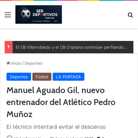
Menú
B
El CB Villarrobledo y el CB Criptana continúan perfilando sus plantillas
Inicio
/
Deportes
Deportes
Fútbol
LA PORTADA
Manuel Aguado Gil, nuevo
entrenador del Atlético Pedro
Muñoz
El técnico intentará evitar el descenso