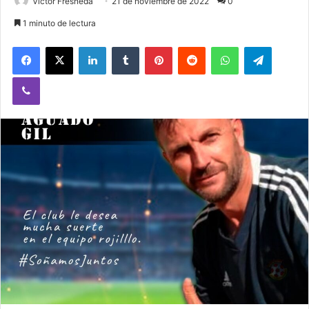
Victor Fresneda
21 de noviembre de 2022
0
1 minuto de lectura
Facebook
X
LinkedIn
Tumblr
Pinterest
Reddit
WhatsApp
Telegram
Viber