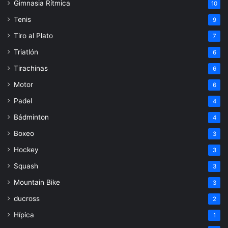
Gimnasia Rítmica
10
Tenis
9
Tiro al Plato
7
Triatlón
6
Tirachinas
6
Motor
6
Padel
4
Bádminton
4
Boxeo
3
Hockey
3
Squash
3
Mountain Bike
3
ducross
2
Hípica
1