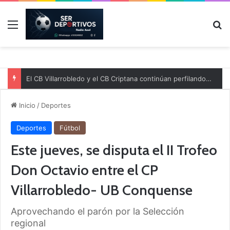
Menú
B
El CB Villarrobledo y el CB Criptana continúan perfilando sus plantillas
Inicio
/
Deportes
Deportes
Fútbol
Este jueves, se disputa el II Trofeo
Don Octavio entre el CP
Villarrobledo- UB Conquense
Aprovechando el parón por la Selección
regional