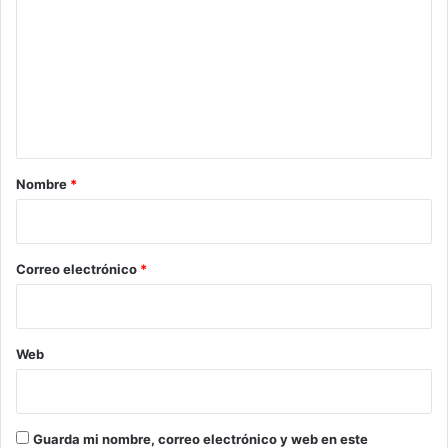
m
e
n
t
a
r
Nombre
*
i
o
*
Correo electrónico
*
Web
Guarda mi nombre, correo electrónico y web en este