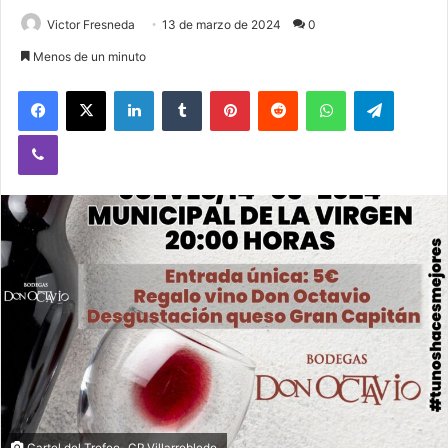
Victor Fresneda
13 de marzo de 2024
0
Menos de un minuto
Facebook
X
LinkedIn
Tumblr
Pinterest
Reddit
WhatsApp
Telegram
Viber
Cartel del Trofeo- CP Villarrobledo