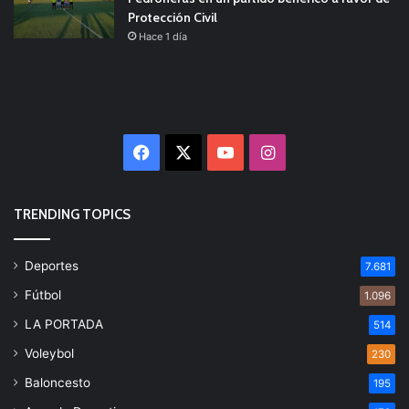
Protección Civil
Hace 1 día
Facebook
X
YouTube
Instagram
TRENDING TOPICS
Deportes
7.681
Fútbol
1.096
LA PORTADA
514
Voleybol
230
Baloncesto
195