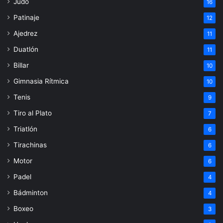
Judo
16
Patinaje
12
Ajedrez
11
Duatlón
11
Billar
10
Gimnasia Rítmica
10
Tenis
9
Tiro al Plato
7
Triatlón
6
Tirachinas
6
Motor
6
Padel
4
Bádminton
4
Boxeo
3