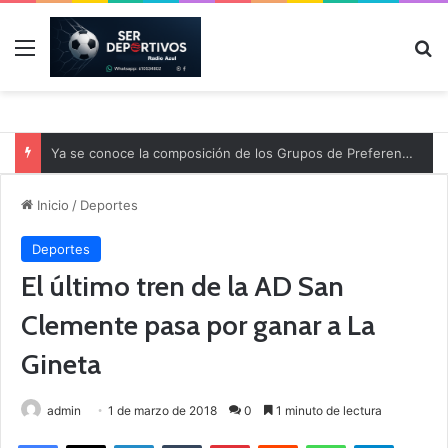
Menú
B
Ya se conoce la composición de los Grupos de Preferente y el calendario
Inicio
/
Deportes
Deportes
El último tren de la AD San
Clemente pasa por ganar a La
Gineta
admin
1 de marzo de 2018
0
1 minuto de lectura
Facebook
X
LinkedIn
Tumblr
Pinterest
Reddit
WhatsApp
Telegram