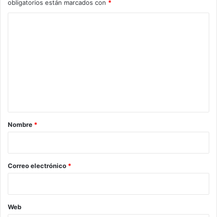
obligatorios están marcados con
*
C
o
m
e
n
t
a
r
Nombre
*
i
o
*
Correo electrónico
*
Web