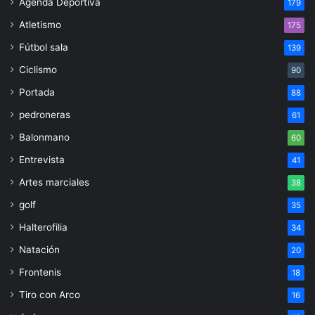
Agenda Deportiva
179
Atletismo
175
Fútbol sala
139
Ciclismo
90
Portada
88
pedroneras
61
Balonmano
60
Entrevista
41
Artes marciales
38
golf
35
Halterofilia
34
Natación
20
Frontenis
18
Tiro con Arco
16