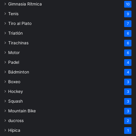
Gimnasia Rítmica
10
Tenis
9
Tiro al Plato
7
Triatlón
6
Tirachinas
6
Motor
6
Padel
4
Bádminton
4
Boxeo
3
Hockey
3
Squash
3
Mountain Bike
3
ducross
2
Hípica
1