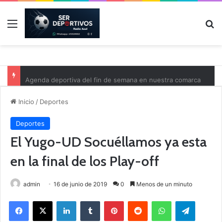
Menú
B
Agenda deportiva del fin de semana en nuestra comarca
Inicio
/
Deportes
Deportes
El Yugo-UD Socuéllamos ya esta
en la final de los Play-off
admin
16 de junio de 2019
0
Menos de un minuto
Facebook
X
LinkedIn
Tumblr
Pinterest
Reddit
WhatsApp
Telegram