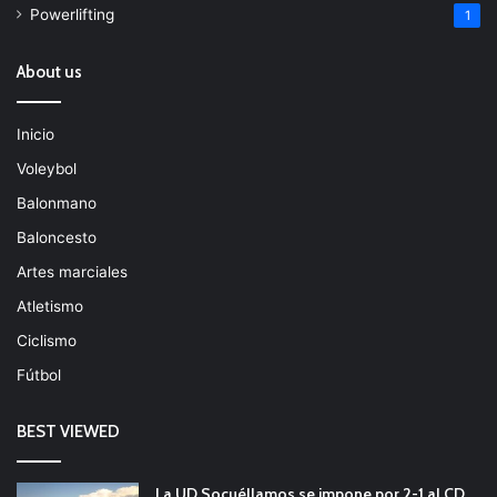
Powerlifting
1
About us
Inicio
Voleybol
Balonmano
Baloncesto
Artes marciales
Atletismo
Ciclismo
Fútbol
BEST VIEWED
La UD Socuéllamos se impone por 2-1 al CD