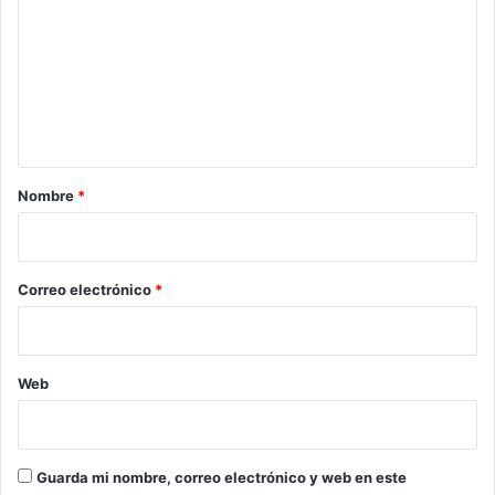
m
e
n
t
a
r
Nombre
*
i
o
*
Correo electrónico
*
Web
Guarda mi nombre, correo electrónico y web en este