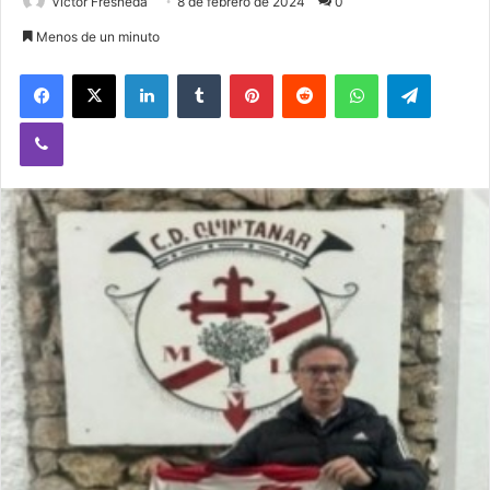
Victor Fresneda
8 de febrero de 2024
0
Menos de un minuto
Facebook
X
LinkedIn
Tumblr
Pinterest
Reddit
WhatsApp
Telegram
Viber