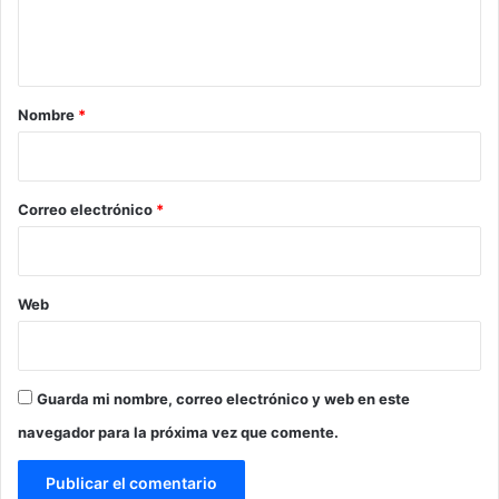
n
t
a
r
Nombre
*
i
o
*
Correo electrónico
*
Web
Guarda mi nombre, correo electrónico y web en este
navegador para la próxima vez que comente.