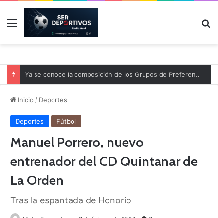
Menú
B
Ya se conoce la composición de los Grupos de Preferente y el calendario
Inicio
/
Deportes
Deportes
Fútbol
Manuel Porrero, nuevo
entrenador del CD Quintanar de
La Orden
Tras la espantada de Honorio