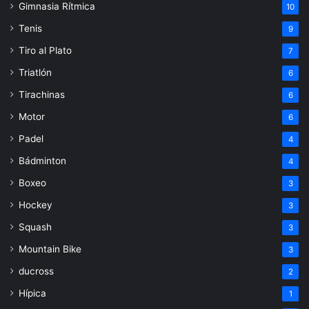
Gimnasia Rítmica
10
Tenis
9
Tiro al Plato
7
Triatlón
6
Tirachinas
6
Motor
6
Padel
4
Bádminton
4
Boxeo
3
Hockey
3
Squash
3
Mountain Bike
3
ducross
2
Hípica
1