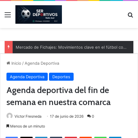
Menú
B
Mercado de Fichajes: Movimientos clave en el fútbol comarcal
Inicio
/
Agenda Deportiva
Agenda Deportiva
Deportes
Agenda deportiva del fin de
semana en nuestra comarca
Victor Fresneda
17 de junio de 2026
0
Menos de un minuto
Facebook
X
LinkedIn
Tumblr
Pinterest
Reddit
WhatsApp
Telegram