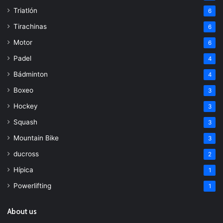
Triatlón
6
Tirachinas
6
Motor
6
Padel
4
Bádminton
4
Boxeo
3
Hockey
3
Squash
3
Mountain Bike
3
ducross
2
Hípica
1
Powerlifting
1
About us