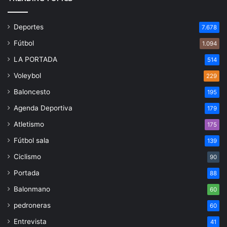
Deportes
7.678
Fútbol
1.094
LA PORTADA
514
Voleybol
229
Baloncesto
195
Agenda Deportiva
179
Atletismo
175
Fútbol sala
139
Ciclismo
90
Portada
88
Balonmano
60
pedroneras
60
Entrevista
41