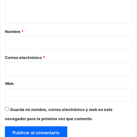
n
t
a
r
Nombre
*
i
o
*
Correo electrónico
*
Web
Guarda mi nombre, correo electrónico y web en este
navegador para la próxima vez que comente.