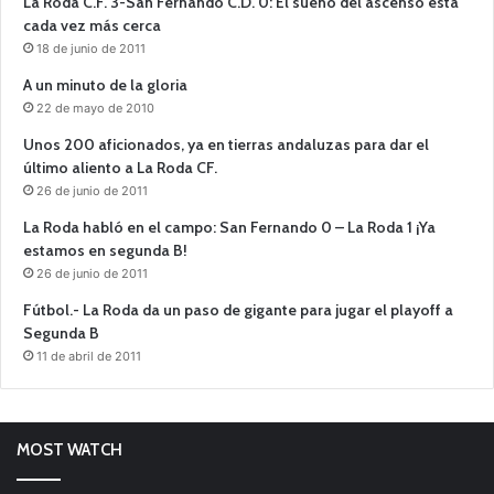
La Roda C.F. 3-San Fernando C.D. 0: El sueño del ascenso está
cada vez más cerca
18 de junio de 2011
A un minuto de la gloria
22 de mayo de 2010
Unos 200 aficionados, ya en tierras andaluzas para dar el
último aliento a La Roda CF.
26 de junio de 2011
La Roda habló en el campo: San Fernando 0 – La Roda 1 ¡Ya
estamos en segunda B!
26 de junio de 2011
Fútbol.- La Roda da un paso de gigante para jugar el playoff a
Segunda B
11 de abril de 2011
MOST WATCH