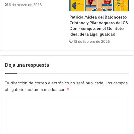
6 de marzo de 2013
Patricia Miclea del Baloncesto
Criptana y Pilar Vaquero del CB
Don Fadrique, en el Quinteto
ideal de la Liga Igualdad
18 de febrero de 2025
Deja una respuesta
Tu dirección de correo electrónico no será publicada.
Los campos
obligatorios están marcados con
*
C
o
m
e