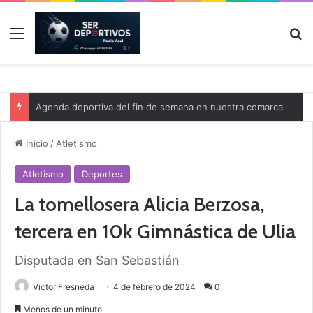
Menú
B
Agenda deportiva del fin de semana en nuestra comarca
Inicio
/
Atletismo
Atletismo
Deportes
La tomellosera Alicia Berzosa,
tercera en 10k Gimnástica de Ulia
Disputada en San Sebastián
Victor Fresneda
4 de febrero de 2024
0
Menos de un minuto