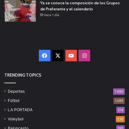
Ya se conoce la composición de los Grupos
de Preferente y el calendario
Hace 1 día
Facebook
X
YouTube
Instagram
TRENDING TOPICS
Deportes
7.680
Fútbol
1.095
LA PORTADA
514
Voleybol
230
Baloncesto
195