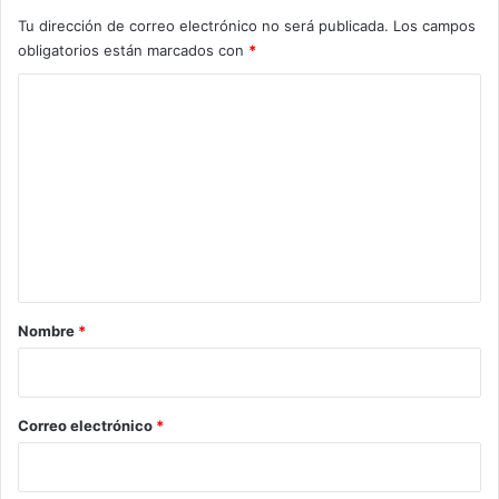
Tu dirección de correo electrónico no será publicada.
Los campos
obligatorios están marcados con
*
C
o
m
e
n
t
a
r
Nombre
*
i
o
*
Correo electrónico
*