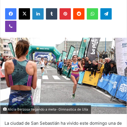
Facebook
X
LinkedIn
Tumblr
Pinterest
Reddit
WhatsApp
Telegram
Viber
Alicia Berzosa llegando a meta- Gimnastica de Ulía
La ciudad de San Sebastián ha vivido este domingo una de