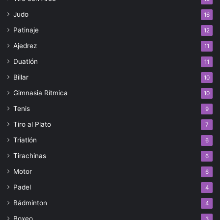
Judo
16
Patinaje
12
Ajedrez
11
Duatlón
11
Billar
10
Gimnasia Rítmica
10
Tenis
9
Tiro al Plato
7
Triatlón
6
Tirachinas
6
Motor
6
Padel
4
Bádminton
4
Boxeo
3