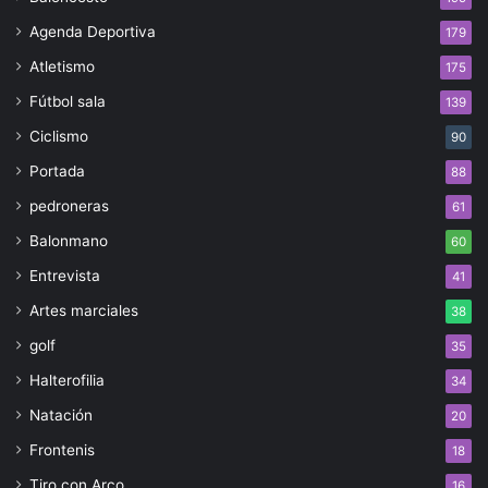
Agenda Deportiva
179
Atletismo
175
Fútbol sala
139
Ciclismo
90
Portada
88
pedroneras
61
Balonmano
60
Entrevista
41
Artes marciales
38
golf
35
Halterofilia
34
Natación
20
Frontenis
18
Tiro con Arco
16