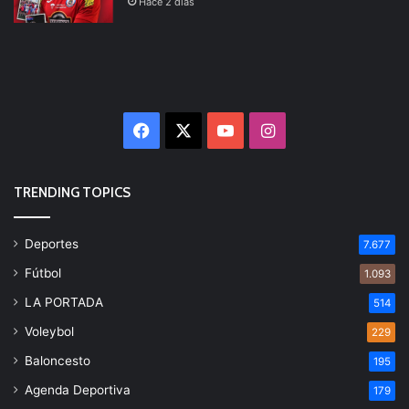
Hace 2 días
Facebook
X
YouTube
Instagram
TRENDING TOPICS
Deportes
7.677
Fútbol
1.093
LA PORTADA
514
Voleybol
229
Baloncesto
195
Agenda Deportiva
179