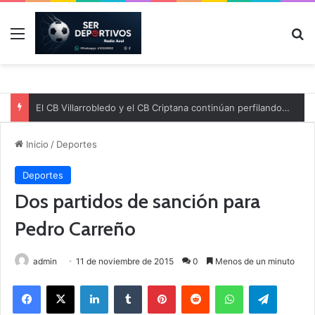
Menú
B
El CB Villarrobledo y el CB Criptana continúan perfilando sus plantillas
Inicio
/
Deportes
Deportes
Dos partidos de sanción para
Pedro Carreño
admin
11 de noviembre de 2015
0
Menos de un minuto
Facebook
X
LinkedIn
Tumblr
Pinterest
Reddit
WhatsApp
Telegram