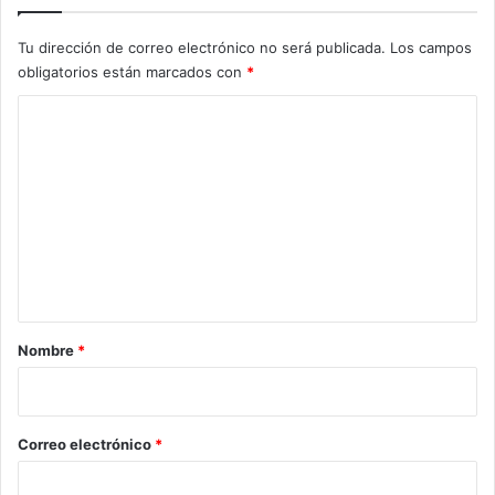
Tu dirección de correo electrónico no será publicada.
Los campos
obligatorios están marcados con
*
C
o
m
e
n
t
a
r
Nombre
*
i
o
*
Correo electrónico
*