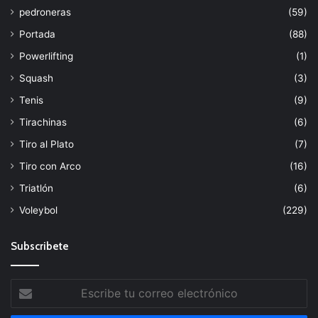
pedroneras
(59)
Portada
(88)
Powerlifting
(1)
Squash
(3)
Tenis
(9)
Tirachinas
(6)
Tiro al Plato
(7)
Tiro con Arco
(16)
Triatlón
(6)
Voleybol
(229)
Subscribete
Escribe
tu
correo