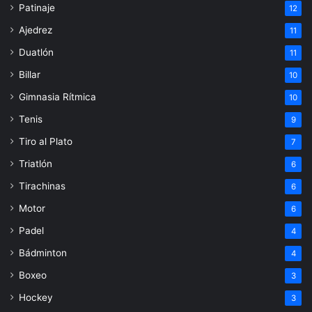
Patinaje
12
Ajedrez
11
Duatlón
11
Billar
10
Gimnasia Rítmica
10
Tenis
9
Tiro al Plato
7
Triatlón
6
Tirachinas
6
Motor
6
Padel
4
Bádminton
4
Boxeo
3
Hockey
3