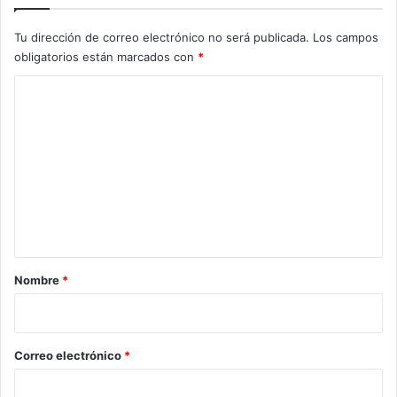
Tu dirección de correo electrónico no será publicada.
Los campos
obligatorios están marcados con
*
C
o
m
e
n
t
a
r
Nombre
*
i
o
*
Correo electrónico
*