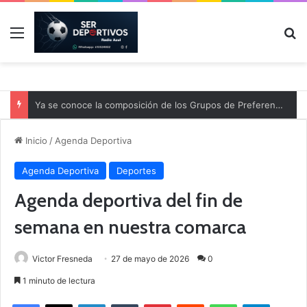
Menú
B
Ya se conoce la composición de los Grupos de Preferente y el calendario
Inicio
/
Agenda Deportiva
Agenda Deportiva
Deportes
Agenda deportiva del fin de
semana en nuestra comarca
Victor Fresneda
27 de mayo de 2026
0
1 minuto de lectura
Facebook
X
LinkedIn
Tumblr
Pinterest
Reddit
WhatsApp
Telegram