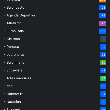
Baloncesto
195
Agenda Deportiva
179
Atletismo
175
Fútbol sala
139
Ciclismo
90
Portada
88
pedroneras
61
Balonmano
60
Entrevista
41
Artes marciales
38
golf
35
Halterofilia
34
Natación
20
Frontenis
18