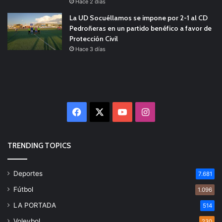
Hace 2 días
La UD Socuéllamos se impone por 2-1 al CD
Pedroñeras en un partido benéfico a favor de
Protección Civil
Hace 3 días
Facebook
X
YouTube
Instagram
TRENDING TOPICS
Deportes
7.681
Fútbol
1.096
LA PORTADA
514
Voleybol
230