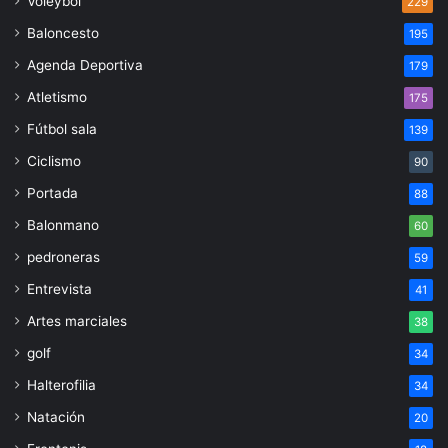
Voleybol
229
Baloncesto
195
Agenda Deportiva
179
Atletismo
175
Fútbol sala
139
Ciclismo
90
Portada
88
Balonmano
60
pedroneras
59
Entrevista
41
Artes marciales
38
golf
34
Halterofilia
34
Natación
20