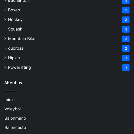
Bádminton
4
Boxeo
3
Hockey
3
Squash
3
Mountain Bike
3
ducross
2
Hípica
1
Powerlifting
1
About us
Inicio
Voleybol
Balonmano
Baloncesto