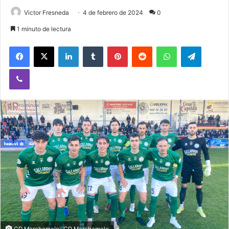
Victor Fresneda
4 de febrero de 2024
0
1 minuto de lectura
Facebook
X
LinkedIn
Tumblr
Pinterest
Reddit
WhatsApp
Telegram
Viber
CD Marchamalo- CD Marchamalo