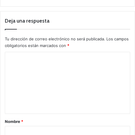
Deja una respuesta
Tu dirección de correo electrónico no será publicada.
Los campos
obligatorios están marcados con
*
C
o
m
e
n
t
a
r
Nombre
*
i