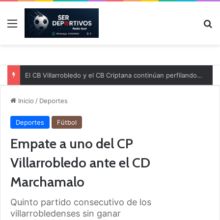
Menú
B
El CB Villarrobledo y el CB Criptana continúan perfilando sus plantillas
Inicio
/
Deportes
Deportes
Fútbol
Empate a uno del CP
Villarrobledo ante el CD
Marchamalo
Quinto partido consecutivo de los
villarrobledenses sin ganar