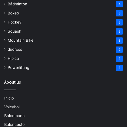
Bádminton
4
Boxeo
3
Hockey
3
Squash
3
Mountain Bike
3
ducross
2
Hípica
1
Powerlifting
1
About us
Inicio
Voleybol
Balonmano
Baloncesto