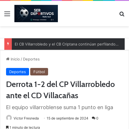
Menú
B
El CB Villarrobledo y el CB Criptana continúan perfilando sus plantillas
Inicio
/
Deportes
Deportes
Fútbol
Derrota 1-2 del CP Villarrobledo
ante el CD Villacañas
El equipo villarroblense suma 1 punto en liga
Victor Fresneda
15 de septiembre de 2024
0
1 minuto de lectura