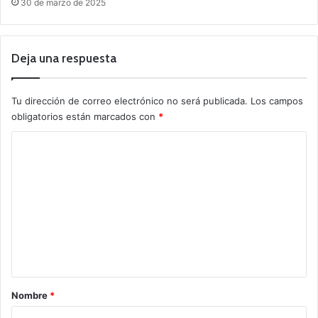
30 de marzo de 2025
Deja una respuesta
Tu dirección de correo electrónico no será publicada.
Los campos
obligatorios están marcados con
*
C
o
m
e
n
t
a
r
Nombre
*
i