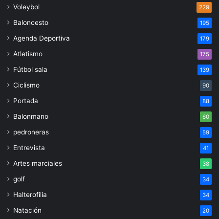
Voleybol
229
Baloncesto
195
Agenda Deportiva
179
Atletismo
175
Fútbol sala
139
Ciclismo
90
Portada
88
Balonmano
60
pedroneras
59
Entrevista
41
Artes marciales
38
golf
34
Halterofilia
34
Natación
20