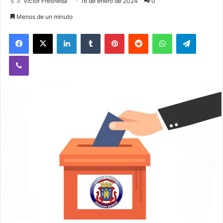
Victor Fresneda
16 de enero de 2024
0
Menos de un minuto
Facebook
X
LinkedIn
Tumblr
Pinterest
Reddit
WhatsApp
Telegram
Viber