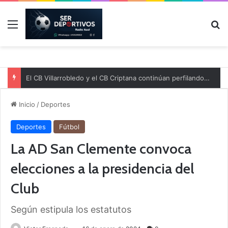
Menú
B
El CB Villarrobledo y el CB Criptana continúan perfilando sus plantillas
Inicio
/
Deportes
Deportes
Fútbol
La AD San Clemente convoca
elecciones a la presidencia del
Club
Según estipula los estatutos