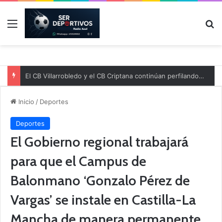
Menú
B
El CB Villarrobledo y el CB Criptana continúan perfilando sus plantillas
Inicio
/
Deportes
Deportes
El Gobierno regional trabajará
para que el Campus de
Balonmano ‘Gonzalo Pérez de
Vargas’ se instale en Castilla-La
Mancha de manera permanente