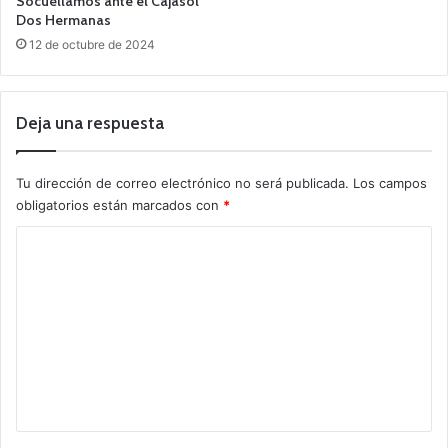
Socuéllamos ante el Cajasol
Dos Hermanas
12 de octubre de 2024
Deja una respuesta
Tu dirección de correo electrónico no será publicada.
Los campos
obligatorios están marcados con
*
C
o
m
e
n
t
a