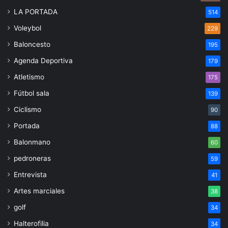
LA PORTADA
514
Voleybol
229
Baloncesto
195
Agenda Deportiva
179
Atletismo
175
Fútbol sala
139
Ciclismo
90
Portada
88
Balonmano
60
pedroneras
59
Entrevista
41
Artes marciales
38
golf
34
Halterofilia
34