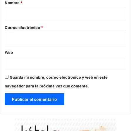
r
Nombre
*
i
o
*
Correo electrónico
*
Web
Guarda mi nombre, correo electrónico y web en este
navegador para la próxima vez que comente.