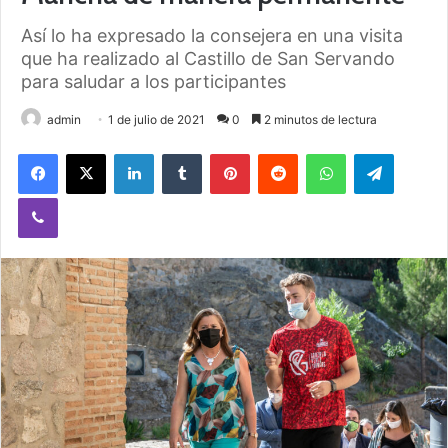
Así lo ha expresado la consejera en una visita
que ha realizado al Castillo de San Servando
para saludar a los participantes
admin
1 de julio de 2021
0
2 minutos de lectura
Facebook
X
LinkedIn
Tumblr
Pinterest
Reddit
WhatsApp
Telegram
Viber