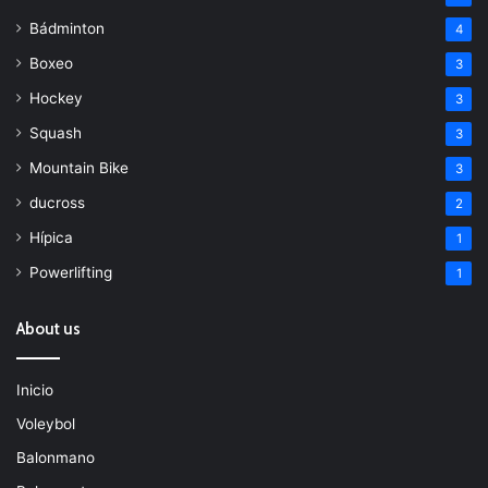
Bádminton
4
Boxeo
3
Hockey
3
Squash
3
Mountain Bike
3
ducross
2
Hípica
1
Powerlifting
1
About us
Inicio
Voleybol
Balonmano