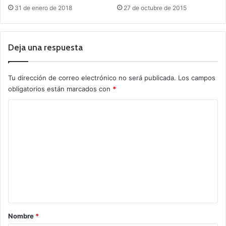
31 de enero de 2018
27 de octubre de 2015
Deja una respuesta
Tu dirección de correo electrónico no será publicada.
Los campos
obligatorios están marcados con
*
C
o
m
e
n
t
a
r
Nombre
*