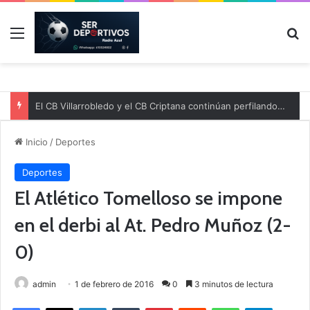
Menú
B
El CB Villarrobledo y el CB Criptana continúan perfilando sus plantillas
Inicio
/
Deportes
Deportes
El Atlético Tomelloso se impone
en el derbi al At. Pedro Muñoz (2-
0)
admin
1 de febrero de 2016
0
3 minutos de lectura
Facebook
X
LinkedIn
Tumblr
Pinterest
Reddit
WhatsApp
Telegram