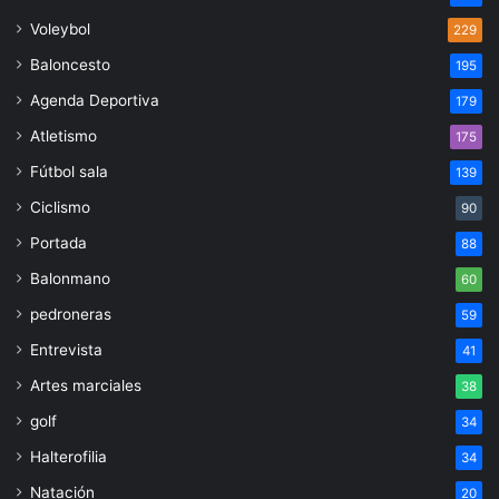
Voleybol
229
Baloncesto
195
Agenda Deportiva
179
Atletismo
175
Fútbol sala
139
Ciclismo
90
Portada
88
Balonmano
60
pedroneras
59
Entrevista
41
Artes marciales
38
golf
34
Halterofilia
34
Natación
20