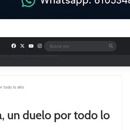
Facebook
X
YouTube
Instagram
Buscar
por
ptana continúan perfilando sus plantillas
 todo lo alto
 un duelo por todo lo