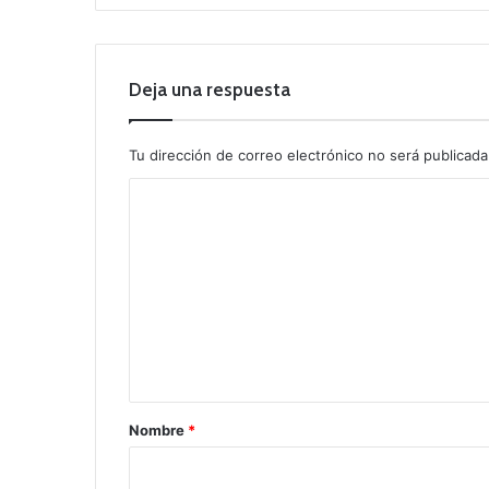
Deja una respuesta
Tu dirección de correo electrónico no será publicada
C
o
m
e
n
t
a
r
Nombre
*
i