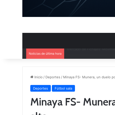
Noticias de última hora
El CB Villarrobledo y el CB Cri
Inicio
/
Deportes
/
Minaya FS- Munera, un duelo por
Deportes
Fútbol sala
Minaya FS- Munera,