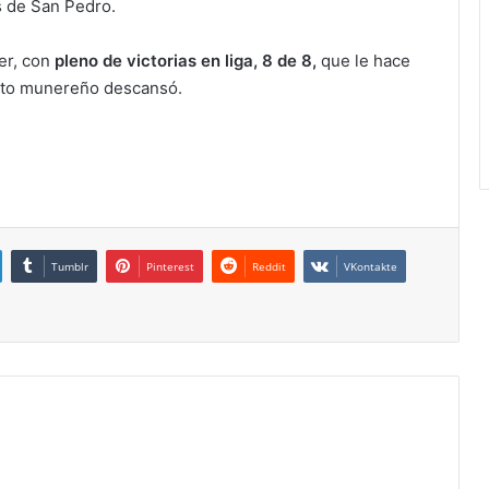
as de San Pedro.
der, con
pleno de victorias en liga, 8 de 8,
que le hace
nto munereño descansó.
Tumblr
Pinterest
Reddit
VKontakte