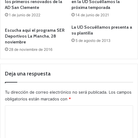
los primeros renovados de la
en la UD Socuéllamos la
AD San Clemente
próxima temporada
1 de junio de 2022
14 de junio de 2021
La UD Socuéllamos presenta a
Escucha aquí el programa SER
su plantilla
Deportivos La Mancha, 28
5 de agosto de 2013
noviembre
28 de noviembre de 2016
Deja una respuesta
Tu dirección de correo electrónico no será publicada.
Los campos
obligatorios están marcados con
*
C
o
m
e