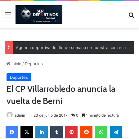
Menú
B
Agenda deportiva del fin de semana en nuestra comarca
Inicio
/
Deportes
Deportes
El CP Villarrobledo anuncia la
vuelta de Berni
admin
23 de junio de 2017
0
1 minuto de lectura
Facebook
X
LinkedIn
Tumblr
Pinterest
Reddit
WhatsApp
Telegram