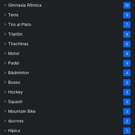
Gimnasia Rítmica
10
Tenis
9
Tiro al Plato
7
Triatlón
6
Tirachinas
6
Motor
6
Padel
4
Bádminton
4
Boxeo
3
Hockey
3
Squash
3
Mountain Bike
3
ducross
2
Hípica
1