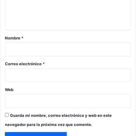
n
t
a
r
Nombre
*
i
o
*
Correo electrónico
*
Web
Guarda mi nombre, correo electrónico y web en este
navegador para la próxima vez que comente.