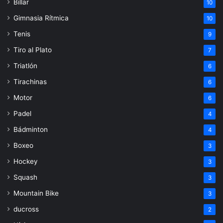
Billar
10
Gimnasia Rítmica
10
Tenis
9
Tiro al Plato
7
Triatlón
6
Tirachinas
6
Motor
6
Padel
4
Bádminton
4
Boxeo
3
Hockey
3
Squash
3
Mountain Bike
3
ducross
2