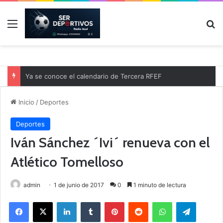
Menú
B
Ya se conoce el calendario de Tercera RFEF
Inicio
/
Deportes
Deportes
Iván Sánchez ´Ivi´ renueva con el
Atlético Tomelloso
admin
1 de junio de 2017
0
1 minuto de lectura
Facebook
X
LinkedIn
Tumblr
Pinterest
Reddit
WhatsApp
Telegram