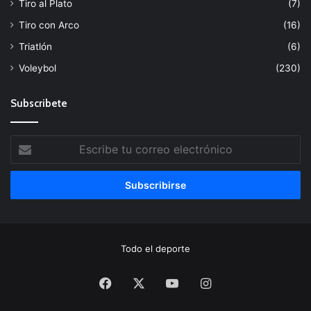
Tiro al Plato
(7)
Tiro con Arco
(16)
Triatlón
(6)
Voleybol
(230)
Subscribete
Escribe
tu
correo
electrónico
Todo el deporte
Facebook
X
YouTube
Instagram