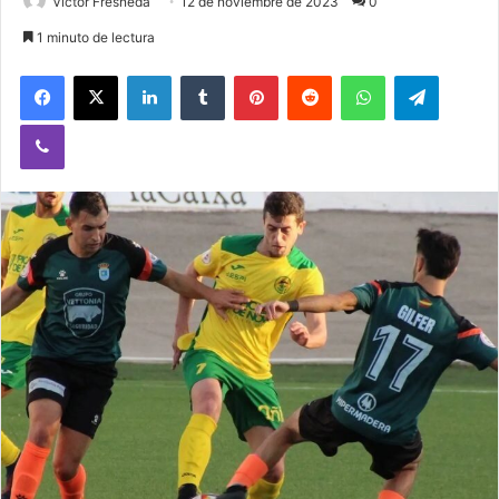
Victor Fresneda
12 de noviembre de 2023
0
1 minuto de lectura
Facebook
X
LinkedIn
Tumblr
Pinterest
Reddit
WhatsApp
Telegram
Viber