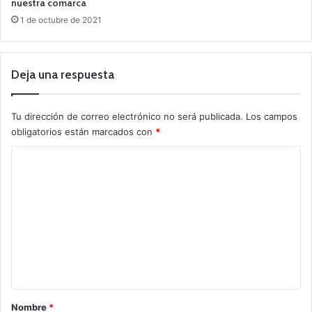
nuestra comarca
1 de octubre de 2021
Deja una respuesta
Tu dirección de correo electrónico no será publicada.
Los campos
obligatorios están marcados con
*
C
o
m
e
n
t
a
r
Nombre
*