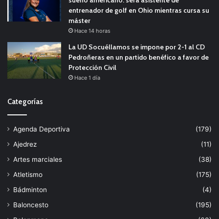
sueño americano: será asistente de
entrenador de golf en Ohio mientras cursa su
máster
Hace 14 horas
La UD Socuéllamos se impone por 2-1 al CD
Pedroñeras en un partido benéfico a favor de
Protección Civil
Hace 1 día
Categorías
Agenda Deportiva
(179)
Ajedrez
(11)
Artes marciales
(38)
Atletismo
(175)
Bádminton
(4)
Baloncesto
(195)