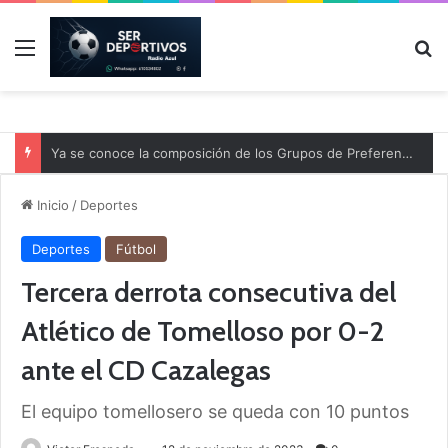
Menú
B
Ya se conoce la composición de los Grupos de Preferente y el calendario
Inicio
/
Deportes
Deportes
Fútbol
Tercera derrota consecutiva del
Atlético de Tomelloso por 0-2
ante el CD Cazalegas
El equipo tomellosero se queda con 10 puntos