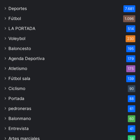
Deportes
7.681
Fútbol
1.096
LA PORTADA
514
Voleybol
230
Baloncesto
195
Agenda Deportiva
179
Atletismo
175
Fútbol sala
139
Ciclismo
90
Portada
88
pedroneras
61
Balonmano
60
Entrevista
41
Artes marciales
38