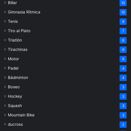
Billar
10
Gimnasia Rítmica
10
Tenis
9
Tiro al Plato
7
Triatlón
6
Tirachinas
6
Motor
6
Padel
4
Bádminton
4
Boxeo
3
Hockey
3
Squash
3
Mountain Bike
3
ducross
2