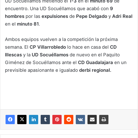
UD Socuéllamos metiendo el
1-3
en el
minuto 69
de
encuentro. Una UD Socuéllamos que acabó con
9
hombres
por las
expulsiones
de
Pepe Delgado
y
Adri Real
en el
minuto 81
.
Ambos equipos vuelven a la competición la próxima
semana. El
CP Villarrobledo
lo hace en casa del
CD
Illescas
y la
UD Socuéllamos
de nuevo en el Paquito
Giménez de Socuéllamos ante el
CD Guadalajara
en un
previsible apasionante e igualado
derbi regional.