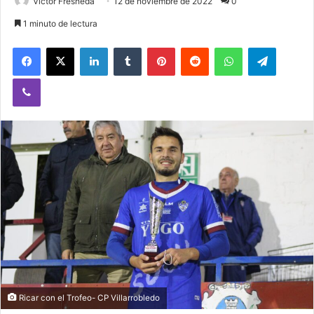
Victor Fresneda
12 de noviembre de 2022
0
1 minuto de lectura
Facebook
X
LinkedIn
Tumblr
Pinterest
Reddit
WhatsApp
Telegram
Viber
Ricar con el Trofeo- CP Villarrobledo