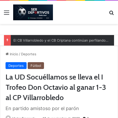
Menú
B
El CB Villarrobledo y el CB Criptana continúan perfilando sus plantillas
Inicio
/
Deportes
Deportes
Fútbol
La UD Socuéllamos se lleva el I
Trofeo Don Octavio al ganar 1-3
al CP Villarrobledo
En partido amistoso por el parón