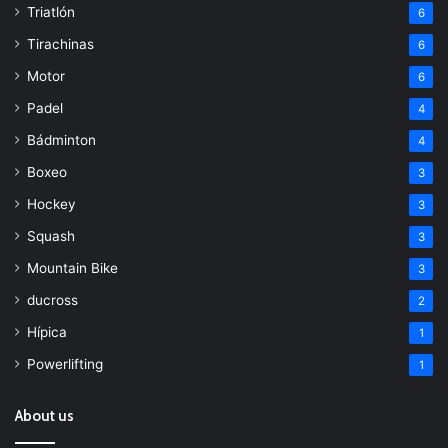
Triatlón
6
Tirachinas
6
Motor
6
Padel
4
Bádminton
4
Boxeo
3
Hockey
3
Squash
3
Mountain Bike
3
ducross
2
Hípica
1
Powerlifting
1
About us