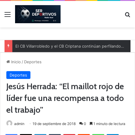
Menú
B
El CB Villarrobledo y el CB Criptana continúan perfilando sus plantillas
Inicio
/
Deportes
Deportes
Jesús Herrada: “El maillot rojo de
líder fue una recompensa a todo
el trabajo”
admin
19 de septiembre de 2018
0
1 minuto de lectura
Facebook
X
LinkedIn
Tumblr
Pinterest
Reddit
WhatsApp
Telegram