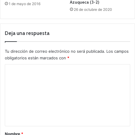
Azuqueca (3-2)
1 de mayo de 2016
26 de octubre de 2020
Deja una respuesta
Tu dirección de correo electrónico no será publicada.
Los campos
obligatorios están marcados con
*
C
o
m
e
n
t
a
r
Nombre
*